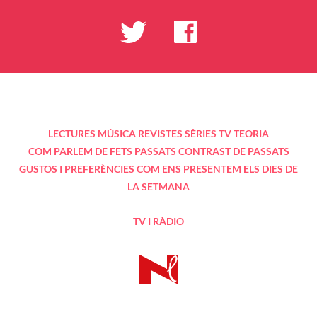
LECTURES
MÚSICA
REVISTES
SÈRIES TV
TEORIA
COM PARLEM DE FETS PASSATS
CONTRAST DE PASSATS
GUSTOS I PREFERÈNCIES
COM ENS PRESENTEM
ELS DIES DE
LA SETMANA
TV I RÀDIO