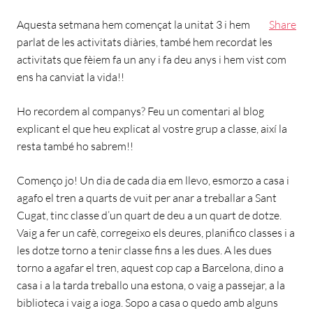
Aquesta setmana hem començat la unitat 3 i hem
Share
parlat de les activitats diàries, també hem recordat les
activitats que fèiem fa un any i fa deu anys i hem vist com
ens ha canviat la vida!!
Ho recordem al companys? Feu un comentari al blog
explicant el que heu explicat al vostre grup a classe, així la
resta també ho sabrem!!
Començo jo! Un dia de cada dia em llevo, esmorzo a casa i
agafo el tren a quarts de vuit per anar a treballar a Sant
Cugat, tinc classe d’un quart de deu a un quart de dotze.
Vaig a fer un cafè, corregeixo els deures, planifico classes i a
les dotze torno a tenir classe fins a les dues. A les dues
torno a agafar el tren, aquest cop cap a Barcelona, dino a
casa i a la tarda treballo una estona, o vaig a passejar, a la
biblioteca i vaig a ioga. Sopo a casa o quedo amb alguns