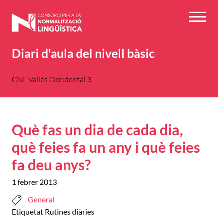
Vés
al
Menú
contingut
Diari d'aula del nivell bàsic
CNL Vallès Occidental 3
Què fas un dia de cada dia,
què feies fa un any i què feies
fa deu anys?
1 febrer 2013
General
Etiquetat
Rutines diàries