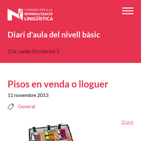
Vés
al
Menú
contingut
Diari d'aula del nivell bàsic
CNL Vallès Occidental 3
Pisos en venda o lloguer
11 novembre 2013
General
Share