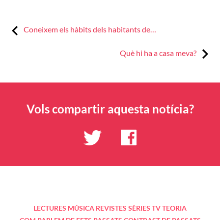
Previous:
Navegació
Coneixem els hàbits dels habitants de…
d'entrades
Next:
Què hi ha a casa meva?
Vols compartir aquesta notícia?
LECTURES
MÚSICA
REVISTES
SÈRIES TV
TEORIA