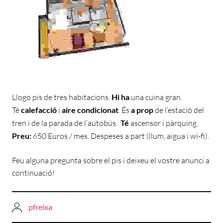
Llogo pis de tres habitacions.
Hi ha
una cuina gran.
Té
calefacció
i
aire condicionat
. És
a prop
de l’estació del
tren i de la parada de l’autobús.
Té
ascensor i pàrquing.
Preu:
650 Euros / mes. Despeses a part (llum, aigua i wi-fi).
Feu alguna pregunta sobre el pis i deixeu el vostre anunci a
continuació!
pfreixa