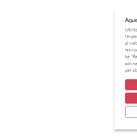
Aques
Utilit
l'expe
al web
les co
bé “Re
són ne
per o