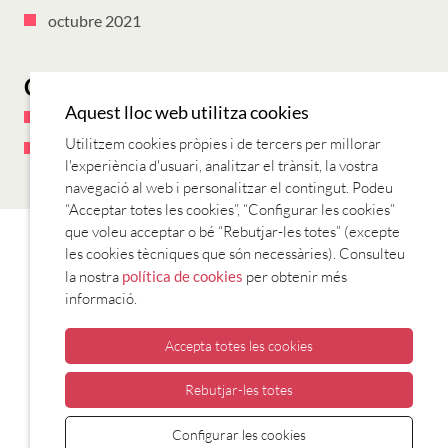
octubre 2021
Categories
Aquest lloc web utilitza cookies
General
Utilitzem cookies pròpies i de tercers per millorar
plantes i flors
l'experiència d'usuari, analitzar el trànsit, la vostra
navegació al web i personalitzar el contingut. Podeu
“Acceptar totes les cookies”, “Configurar les cookies”
que voleu acceptar o bé “Rebutjar-les totes” (excepte
CONTACTE
EL BLOG
QUÈ ÉS L’APUNT LINGÜÍSTIC?
SOBRE
les cookies tècniques que són necessàries). Consulteu
NOSALTRES
la nostra
política de cookies
per obtenir més
informació.
Accepta totes les cookies
Rebutjar-les totes
CONSORCI PER A LA NORMALITZACIÓ
Configurar les cookies
LINGÜÍSTICA