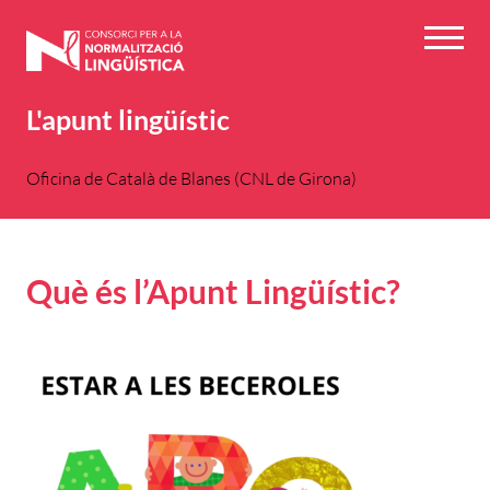
Vés
al
Menú
contingut
L'apunt lingüístic
Oficina de Català de Blanes (CNL de Girona)
Què és l’Apunt Lingüístic?