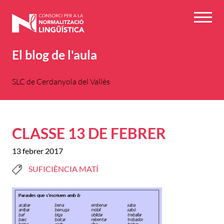
Vés
al
Menú
contingut
El blog de l'aula
SLC de Cerdanyola del Vallès
CLASSE 13 DE FEBRER
13 febrer 2017
SUFICIÈNCIA MATÍ