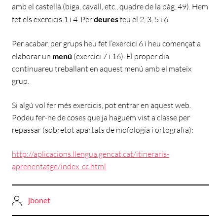
amb el castellà (biga, cavall, etc., quadre de la pàg. 49). Hem
fet els exercicis 1 i 4. Per
deures
feu el 2, 3, 5 i 6.
Per acabar, per grups heu fet l’exercici 6 i heu començat a
elaborar un
menú
(exercici 7 i 16). El proper dia
continuareu treballant en aquest menú amb el mateix
grup.
Si algú vol fer més exercicis, pot entrar en aquest web.
Podeu fer-ne de coses que ja haguem vist a classe per
repassar (sobretot apartats de mofologia i ortografia):
http://aplicacions.llengua.gencat.cat/itineraris-
aprenentatge/index_cc.html
jbonet