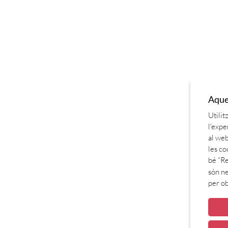
Aques
Utilit
l'expe
al web
les co
bé “Re
són ne
per o