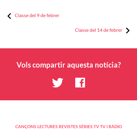
Previous:
Navegació
Classe del 9 de febrer
d'entrades
Next:
Classe del 14 de febrer
Vols compartir aquesta notícia?
CANÇONS
LECTURES
REVISTES
SÈRIES TV
TV I RÀDIO