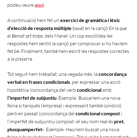
podeu veure
aquí
.
A continuació hem fet un
exercici de gramàtica i lèxic
d’elecció de resposta múltiple
basat en la cançó
En la que
el Bernat se’t troba
, dels Manel. Un cop escollides les
respostes hem sentit la cançó per comprovar si ho havíem
fet bé. Finalment, també hem escrit les respostes correctes
a la pissarra.
Tot seguit hem treballat, una vegada més, la
concordança
verbal en frases condicionals
, per expressar una acció
hipotètica (concordança del verb
condicional
amb
l’imperfet de subjuntiu
. Exemple: Buscaríem una nova
feina si tanqués l’empresa) i expressant també condició
però en passat (concordança del
condicional compost
i
l’imperfet de subjuntiu compost -el seu nom real és
pret.
plusquamperfet-
. Exemple: Hauríem buscat una nova
feina si hagués tancat l’empresa). Tot això ho hem practicat