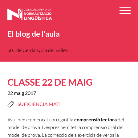
Vés
al
Menú
contingut
El blog de l'aula
SLC de Cerdanyola del Vallès
CLASSE 22 DE MAIG
22 maig 2017
SUFICIÈNCIA MATÍ
Avui hem començat corregint la
comprensió lectora
del
model de prova. Després hem fet la comprensió oral del
model de prova. La correcció dels exercicis de verbs la