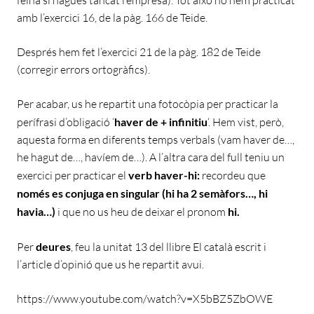
amb l’exercici 16, de la pàg. 166 de Teide.
Després hem fet l’exercici 21 de la pàg. 182 de Teide
(corregir errors ortogràfics).
Per acabar, us he repartit una fotocòpia per practicar la
perífrasi d’obligació ‘
haver de + infinitiu
‘. Hem vist, però,
aquesta forma en diferents temps verbals (vam haver de…,
he hagut de…, havíem de…). A l’altra cara del full teniu un
exercici per practicar el
verb haver-hi:
recordeu que
només es conjuga en singular (hi ha 2 semàfors…, hi
havia…)
i que no us heu de deixar el pronom
hi.
Per
deures
, feu la unitat 13 del llibre El català escrit i
l’article d’opinió que us he repartit avui.
https://www.youtube.com/watch?v=X5bBZ5ZbOWE