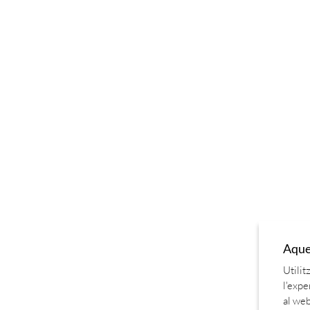
Aques
Utilit
l'expe
al web