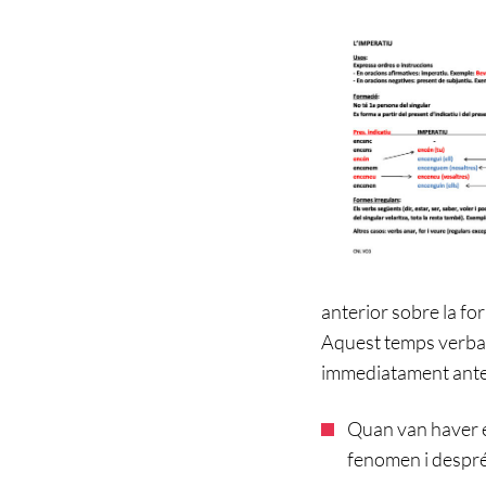
anterior sobre la for
Aquest temps verba
immediatament anter
Quan van haver es
fenomen i després