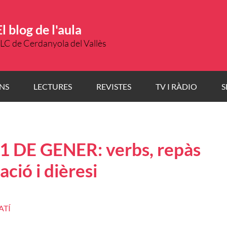
El blog de l'aula
LC de Cerdanyola del Vallès
NS
LECTURES
REVISTES
TV I RÀDIO
S
1 DE GENER: verbs, repàs
ció i dièresi
ATÍ