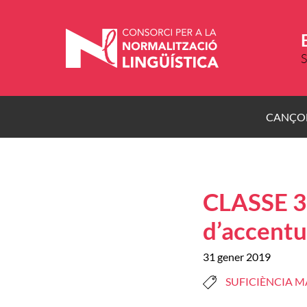
Vés
al
contingut
S
CANÇO
CLASSE 3
d’accentua
31 gener 2019
SUFICIÈNCIA M