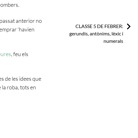
 bombers.
 passat anterior no
Next:
CLASSE 5 DE FEBRER:
m emprar ‘havien
gerundis, antònims, lèxic i
numerals
eures
, feu els
es de les idees que
la roba, tots en