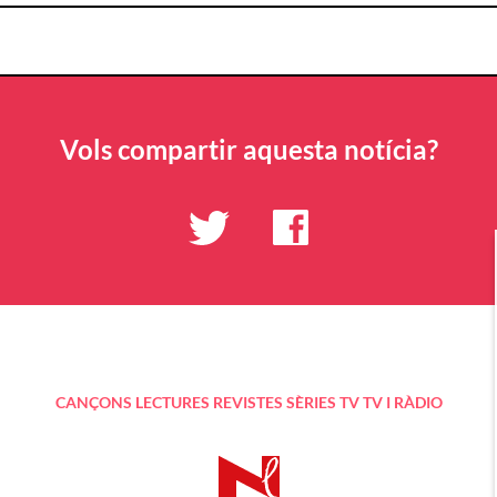
Vols compartir aquesta notícia?
CANÇONS
LECTURES
REVISTES
SÈRIES TV
TV I RÀDIO