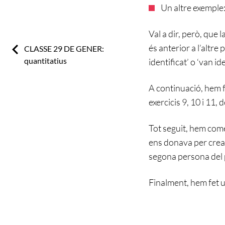
Un altre exemple:
Val a dir, però, que 
és anterior a l’altre
Previous:
CLASSE 29 DE GENER:
quantitatius
identificat’ o ‘van ide
A continuació, hem fet
exercicis 9, 10 i 11, d
Tot seguit, hem come
ens donava per crear
segona persona del p
Finalment, hem fet 