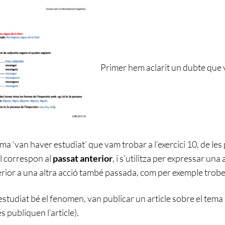
Primer hem aclarit un dubte que v
ma ‘van haver estudiat’ que vam trobar a l’exercici 10, de les 
l correspon al
passat anterior
, i s’utilitza per expressar un
ior a una altra acció també passada, com per exemple trobem
tudiat bé el fenomen, van publicar un article sobre el tema 
 publiquen l’article).