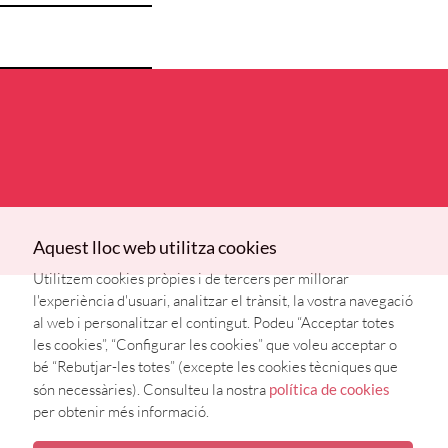
Aquest lloc web utilitza cookies
Utilitzem cookies pròpies i de tercers per millorar
l'experiència d'usuari, analitzar el trànsit, la vostra navegació
al web i personalitzar el contingut. Podeu “Acceptar totes
les cookies”, “Configurar les cookies” que voleu acceptar o
bé “Rebutjar-les totes” (excepte les cookies tècniques que
són necessàries). Consulteu la nostra
política de cookies
per obtenir més informació.