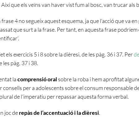
 Així que els veïns van haver vist fum al bosc, van trucar als
la frase 4 no segueix aquest esquema, ja que l’acció que va en
 passat que surt a la frase. Per tant, en aquesta frase podríe
ntificar’.
 els exercicis 5 i 8 sobre la dièresi, de les pàg. 36 i 37. Per
d
e les pàg. 37 i 38.
ntat la
comprensió oral
sobre la roba i hem aprofitat algun
 consells per a adolescents sobre el consum responsable de 
lural de l’imperatiu per repassar aquesta forma verbal.
un joc de
repàs de l’accentuació i la dièresi
.