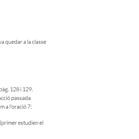
a quedar a la classe
pàg. 128 i 129.
a acció passada
 a l’oració 7:
(primer estudien el