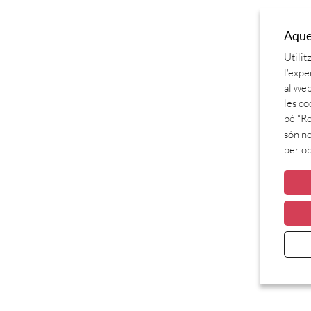
Aques
Utilit
l'expe
al web
les co
bé “Re
són ne
per o