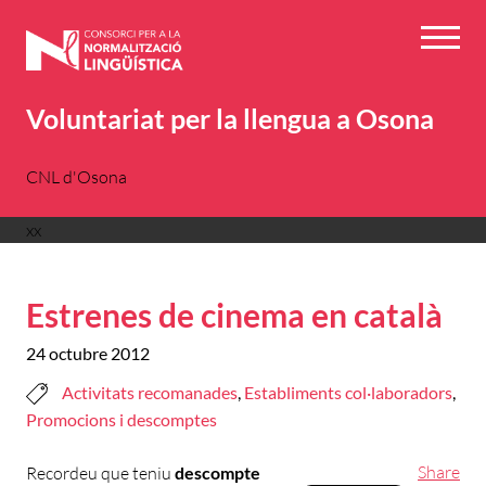
Vés
al
Menú
contingut
Voluntariat per la llengua a Osona
CNL d'Osona
xx
Estrenes de cinema en català
24 octubre 2012
Activitats recomanades
,
Establiments col·laboradors
,
Promocions i descomptes
Share
Recordeu que teniu
descompte