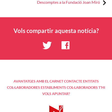
d'entrades
Next:
Descomptes a la Fundació Joan Miró
Vols compartir aquesta notícia?
AVANTATGES AMB EL CARNET
CONTACTE
ENTITATS
COL·LABORADORES
ESTABLIMENTS COL·LABORADORS
T’HI
VOLS APUNTAR?