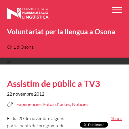
Vés
al
Menú
contingut
Voluntariat per la llengua a Osona
CNL d'Osona
xx
Assistim de públic a TV3
22 novembre 2012
Experiències
,
Fotos d' actes
,
Notícies
El dia 20 de novembre alguns
Share
participants del programa de