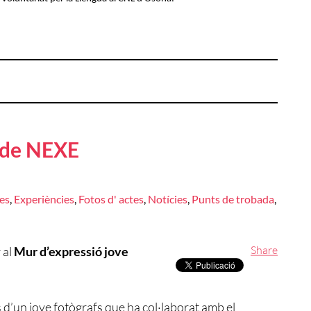
ó de NEXE
res
,
Experiències
,
Fotos d' actes
,
Notícies
,
Punts de trobada
,
Share
 al
Mur d’expressió jove
 d’un jove fotògrafs que ha col·laborat amb el