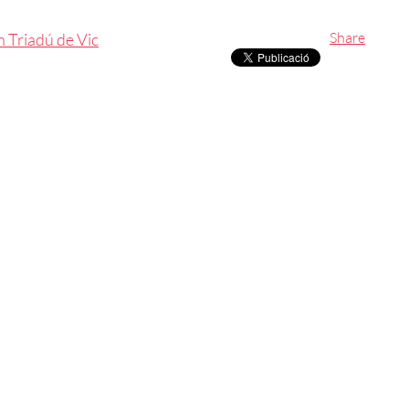
Share
n Triadú de Vic