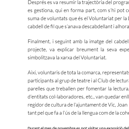
Després es va resumir la trajectòria del progr
es gestiona, qui en forma part, com s’hi pot co
suma de voluntats que és el Voluntariat per la
cabdell de fil que s’anava descabdellant i alhora
Finalment, i seguint amb la imatge del cabdell
projecte, va explicar breument la seva exp
simbolitzava la xarxa del Voluntariat.
Així, voluntaris de tota la comarca, representats 
participants al grup de teatre i al Club de lectu
parelles que treballen per fomentar la lectur
d’entitats col·laboradores, etc., van quedar enlla
regidor de cultura de l’ajuntament de Vic, Joan
tant pel que fa a l’ús de la llengua com de la coh
Durant el mes de novembre es pot visitar una exposició del