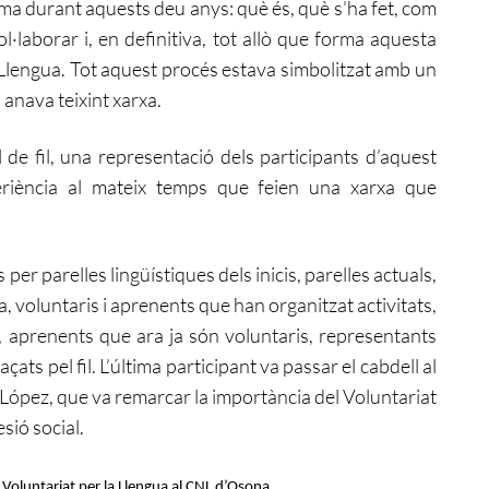
ama durant aquests deu anys: què és, què s’ha fet, com
l·laborar i, en definitiva, tot allò que forma aquesta
 Llengua. Tot aquest procés estava simbolitzat amb un
 anava teixint xarxa.
 de fil, una representació dels participants d’aquest
eriència al mateix temps que feien una xarxa que
per parelles lingüístiques dels inicis, parelles actuals,
ra, voluntaris i aprenents que han organitzat activitats,
a, aprenents que ara ja són voluntaris, representants
çats pel fil. L’última participant va passar el cabdell al
 López, que va remarcar la importància del Voluntariat
esió social.
 Voluntariat per la Llengua al CNL d’Osona.