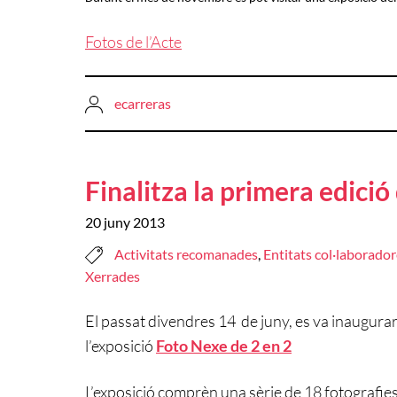
Fotos de l’Acte
ecarreras
Finalitza la primera edici
20 juny 2013
Activitats recomanades
,
Entitats col·laborado
Xerrades
El passat divendres 14 de juny, es va inaugurar
l’exposició
Foto Nexe de 2 en 2
L’exposició comprèn una sèrie de 18 fotografies