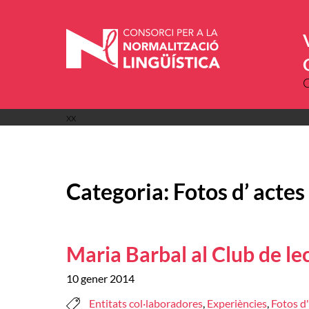
Vés
al
contingut
xx
Categoria:
Fotos d’ actes
Maria Barbal al Club de le
10 gener 2014
Entitats col·laboradores
,
Experiències
,
Fotos d'