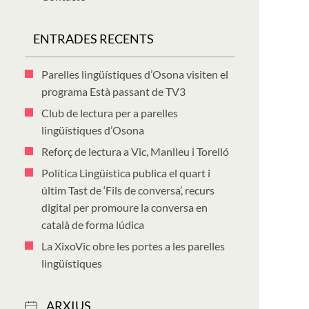
ENTRADES RECENTS
Parelles lingüístiques d’Osona visiten el
programa Està passant de TV3
Club de lectura per a parelles
lingüístiques d’Osona
Reforç de lectura a Vic, Manlleu i Torelló
Política Lingüística publica el quart i
últim Tast de ‘Fils de conversa’, recurs
digital per promoure la conversa en
català de forma lúdica
La XixoVic obre les portes a les parelles
lingüístiques
ARXIUS