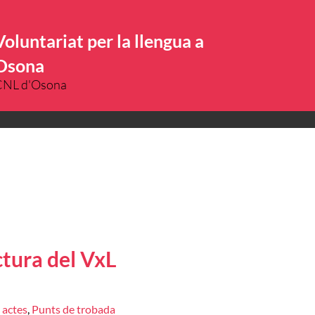
Voluntariat per la llengua a
Osona
CNL d'Osona
ctura del VxL
 actes
,
Punts de trobada