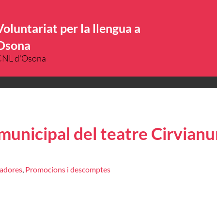
Voluntariat per la llengua a
Osona
CNL d'Osona
municipal del teatre Cirvian
radores
,
Promocions i descomptes