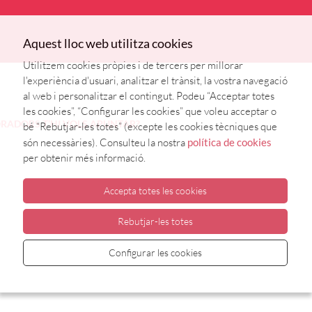
Aquest lloc web utilitza cookies
Utilitzem cookies pròpies i de tercers per millorar
l'experiència d'usuari, analitzar el trànsit, la vostra navegació
al web i personalitzar el contingut. Podeu “Acceptar totes
les cookies”, “Configurar les cookies” que voleu acceptar o
ORADORS
T’HI VOLS APUNTAR?
bé “Rebutjar-les totes” (excepte les cookies tècniques que
són necessàries). Consulteu la nostra
política de cookies
per obtenir més informació.
Accepta totes les cookies
Rebutjar-les totes
Configurar les cookies