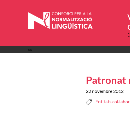
Vés
al
contingut
xx
Patronat 
22 novembre 2012
Entitats col·labo