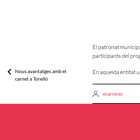
El patronat municipa
participants del pro
Previous:
Nous avantatges amb el
En aquesta entitat u
carnet a Torelló
ecarreras
Navegació
d'entrades