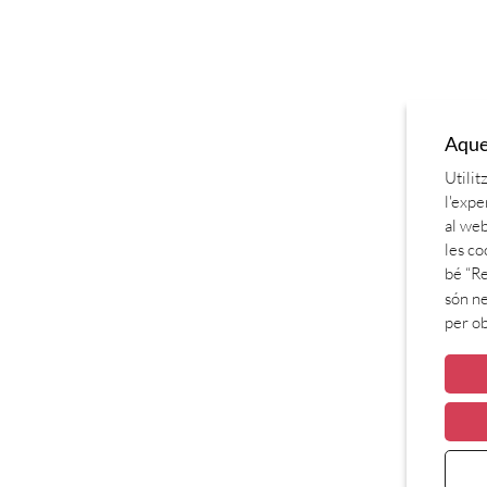
Aques
Utilit
l'expe
al web
les co
bé “Re
són ne
per o