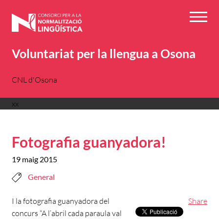
Vés
al
Menú
contingut
Voluntariat per la llengua a Osona
CNL d'Osona
xx
Fotografia guanyadora!
19 maig 2015
General
I la fotografia guanyadora del
Share
concurs “A l’abril cada paraula val