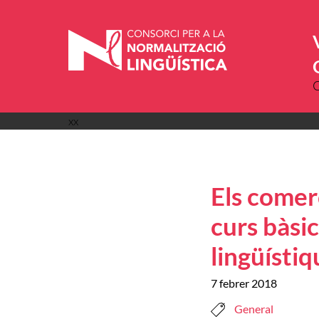
Vés
al
contingut
xx
Els comer
curs bàsic
lingüístiq
7 febrer 2018
General