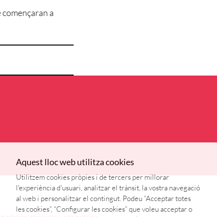
ue començaran a
Aquest lloc web utilitza cookies
Utilitzem cookies pròpies i de tercers per millorar
l'experiència d'usuari, analitzar el trànsit, la vostra navegació
al web i personalitzar el contingut. Podeu “Acceptar totes
les cookies”, “Configurar les cookies” que voleu acceptar o