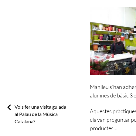
Manlleu s’han adheri
alumnes de bàsic 3 e
Previous:
Vols fer una visita guiada
Aquestes pràctiques 
al Palau de la Música
els van preguntar pe
Catalana?
productes…