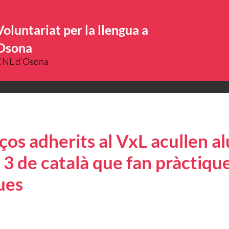
Voluntariat per la llengua a
Osona
CNL d'Osona
ços adherits al VxL acullen a
 3 de català que fan pràctiqu
ues