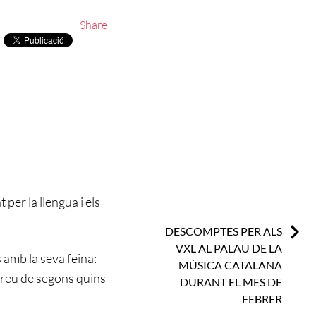
Share
per la llengua i els
Next:
DESCOMPTES PER ALS
VXL AL PALAU DE LA
 amb la seva feina:
MÚSICA CATALANA
preu de segons quins
DURANT EL MES DE
FEBRER