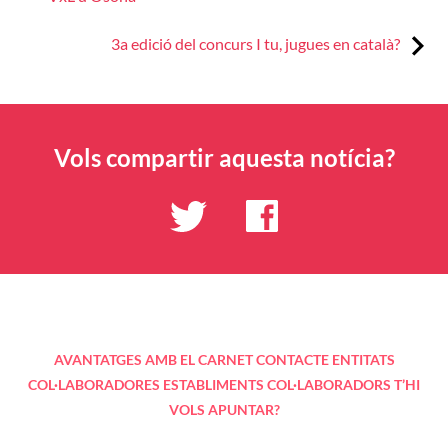
d'entrades
Next:
3a edició del concurs I tu, jugues en català?
Vols compartir aquesta notícia?
AVANTATGES AMB EL CARNET
CONTACTE
ENTITATS
COL·LABORADORES
ESTABLIMENTS COL·LABORADORS
T’HI
VOLS APUNTAR?