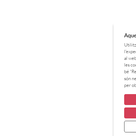
Aques
Utilit
l'expe
al web
les co
bé “Re
són ne
per o