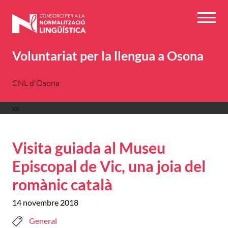
Vés
al
Menú
contingut
Voluntariat per la llengua a Osona
CNL d'Osona
xx
Visita guiada al Museu
Episcopal de Vic, una joia del
romànic català
14 novembre 2018
General