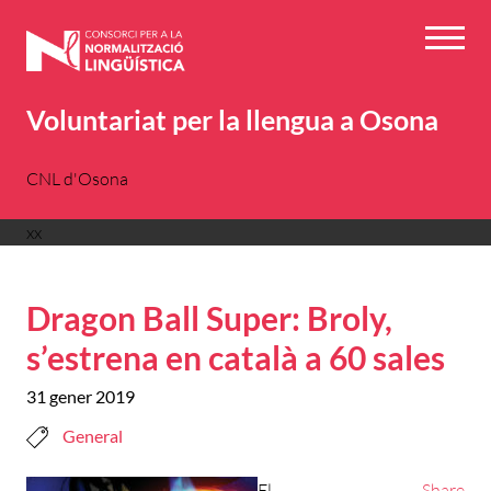
Vés
al
Menú
contingut
Voluntariat per la llengua a Osona
CNL d'Osona
xx
Dragon Ball Super: Broly,
s’estrena en català a 60 sales
31 gener 2019
General
El
Share