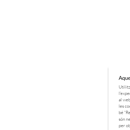
Aques
Utilit
l'expe
al web
les co
bé “Re
són ne
per o