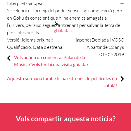
Intèrprets
Sinopsi:
—
Se celebra el Torneig del poder sense cap complicació però
en Goku és conscient que hi ha enemics amagats a
l’univers, per això segueix entrenant per salvar la Terra de
gbaladas
possibles perills.
Versió:
Idioma original:
japonès
Doblada i VOSC
Qualificació:
Data d’estrena:
A partir de 12 anys
01/02/2019
Previous:
Navegació
Vols anar a un concert al Palau de la
Música? Vols fer-hi una visita guiada?
d'entrades
Next:
Aquesta setmana també hi ha estrenes de pel·lícules en
català!
Vols compartir aquesta notícia?