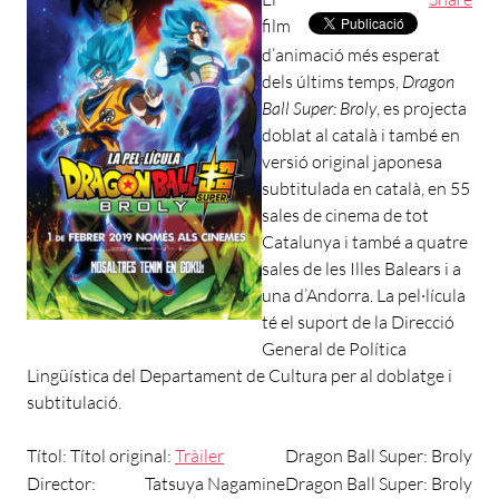
film
d’animació més esperat
dels últims temps,
Dragon
Ball Super: Broly
, es projecta
doblat al català i també en
versió original japonesa
subtitulada en català, en 55
sales de cinema de tot
Catalunya i també a quatre
sales de les Illes Balears i a
una d’Andorra. La pel·lícula
té el suport de la Direcció
General de Política
Lingüística del Departament de Cultura per al doblatge i
subtitulació.
Títol:
Títol original:
Tràiler
Dragon Ball Super: Broly
Director:
Tatsuya Nagamine
Dragon Ball Super: Broly