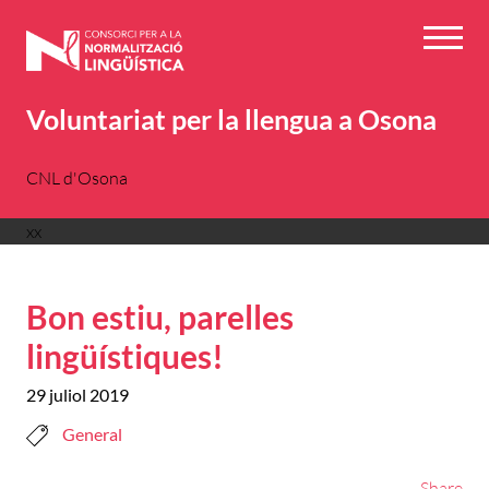
Vés
al
Menú
contingut
Voluntariat per la llengua a Osona
CNL d'Osona
xx
Bon estiu, parelles
lingüístiques!
29 juliol 2019
General
Share