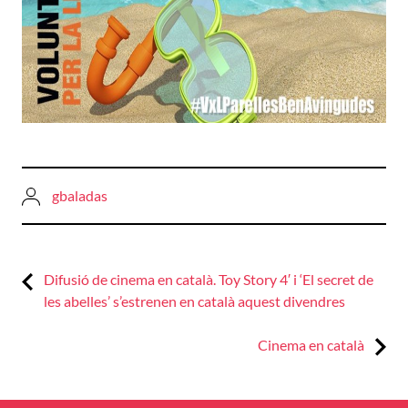
gbaladas
Previous:
Navegació
Difusió de cinema en català. Toy Story 4′ i ‘El secret de
les abelles’ s’estrenen en català aquest divendres
d'entrades
Next:
Cinema en català