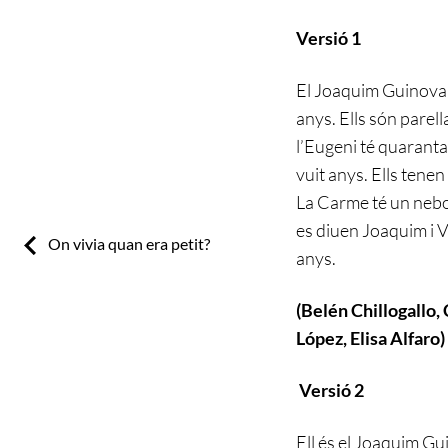
Versió 1
El Joaquim Guinovart
anys. Ells són parell
l’Eugeni té quaranta 
vuit anys. Ells tenen 
La Carme té un nebot
es diuen Joaquim i Vi
Previous:
On vivia quan era petit?
anys.
(Belén Chillogallo,
López, Elisa Alfaro)
Versió 2
Ell és el Joaquim Gu