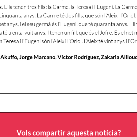
is. Ells tenen tres fills: la Carme, la Teresa i l’Eugeni. La Car
cinquanta anys. La Carme té dos fills, que són l’Aleix i l’Orio
t anys, i el seu germà és l’Eugeni, que té quaranta anys. Ell t
 té trenta-vuit anys. I tenen un fill, que és el Jofre. És el net 
 Teresa i l’Eugeni són l’Aleix i l’Oriol. L’Aleix té vint anys i l’O
 Akuffo, Jorge Marcano, Victor Rodríguez, Zakaria Alilou
Vols compartir aquesta notícia?