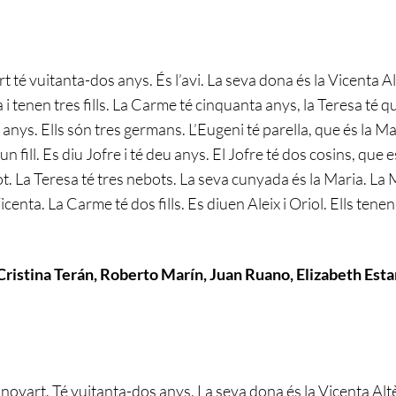
 té vuitanta-dos anys. És l’avi. La seva dona és la Vicenta Al
a i tenen tres fills. La Carme té cinquanta anys, la Teresa té 
anys. Ells són tres germans. L’Eugeni té parella, que és la Mar
un fill. Es diu Jofre i té deu anys. El Jofre té dos cosins, que e
. La Teresa té tres nebots. La seva cunyada és la Maria. La 
centa. La Carme té dos fills. Es diuen Aleix i Oriol. Ells tenen
 Cristina Terán, Roberto Marín, Juan Ruano, Elizabeth Esta
inovart. Té vuitanta-dos anys. La seva dona és la Vicenta Alt