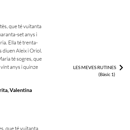
tès, que té vuitanta
quaranta-set anys i
ia. Ella té trenta-
s diuen Aleix i Oriol.
Maria té sogres, que
 vint anys i quinze
Next:
LES MEVES RUTINES
(Bàsic 1)
rita, Valentina
ès, que té vuitanta