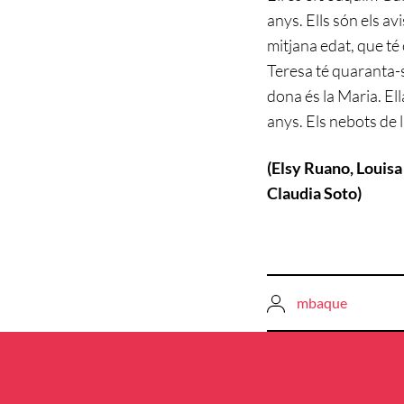
anys. Ells són els av
mitjana edat, que té 
Teresa té quaranta-se
dona és la Maria. Ella
anys. Els nebots de la
(Elsy Ruano, Louisa
Claudia Soto)
mbaque
Navegació
d'entrades