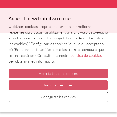
Aquest lloc web utilitza cookies
Utilitzem cookies pròpies i de tercers per millorar
l'experiència d'usuari, analitzar el trànsit, la vostra navegació
al web i personalitzar el contingut. Podeu “Acceptar totes
les cookies”, “Configurar les cookies” que voleu acceptar o
bé “Rebutjar-les totes” (excepte les cookies tècniques que
són necessàries). Consulteu la nostra
política de cookies
per obtenir més informació.
Accepta totes les cookies
Rebutjar-les totes
Configurar les cookies