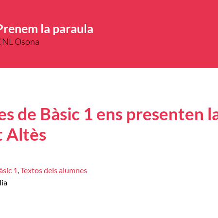
Prenem la paraula
CNL Osona
es de Bàsic 1 ens presenten la
 Altès
àsic 1
,
Textos dels alumnes
lia