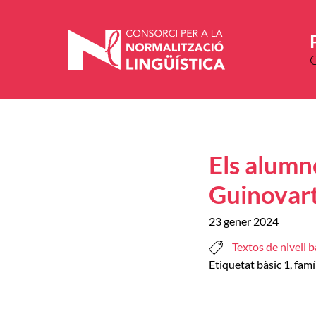
Vés
al
contingut
Els alumn
Guinovart
23 gener 2024
Textos de nivell b
Etiquetat
bàsic 1
,
famí