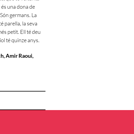
me és una dona de
l. Són germans. La
é parella, la seva
més petit. Ell té deu
riol té quinze anys.
ch, Amir Raoui,