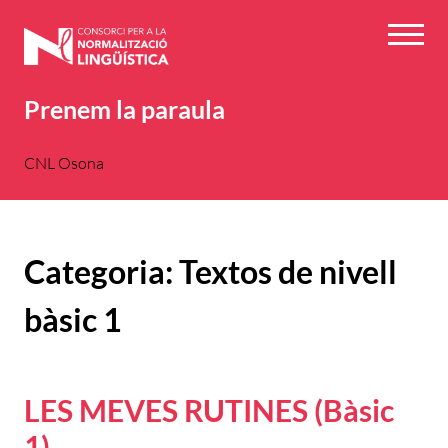
Vés
al
Menú
contingut
Prenem la paraula
CNL Osona
Categoria:
Textos de nivell
bàsic 1
LES MEVES RUTINES (Bàsic
1)