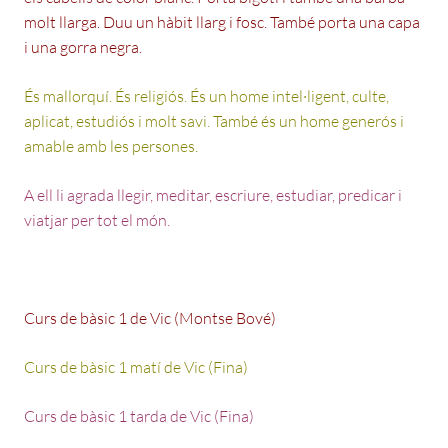
molt llarga. Duu un hàbit llarg i fosc. També porta una capa
i una gorra negra.
És mallorquí. És religiós. És un home intel·ligent, culte,
aplicat, estudiós i molt savi. També és un home generós i
amable amb les persones.
A ell li agrada llegir, meditar, escriure, estudiar, predicar i
viatjar per tot el món.
Curs de bàsic 1 de Vic (Montse Bové)
Curs de bàsic 1 matí de Vic (Fina)
Curs de bàsic 1 tarda de Vic (Fina)