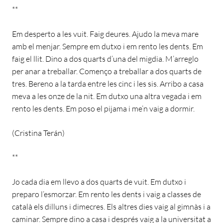
**
Em desperto a les vuit. Faig deures. Ajudo la meva mare
amb el menjar. Sempre em dutxo i em rento les dents. Em
faig el llit. Dino a dos quarts d’una del migdia. M’arreglo
per anar a treballar. Començo a treballar a dos quarts de
tres. Bereno a la tarda entre les cinc i les sis. Arribo a casa
meva a les onze de la nit. Em dutxo una altra vegada i em
rento les dents. Em poso el pijama i me’n vaig a dormir.
(Cristina Terán)
**
Jo cada dia em llevo a dos quarts de vuit. Em dutxo i
preparo l’esmorzar. Em rento les dents i vaig a classes de
català els dilluns i dimecres. Els altres dies vaig al gimnàs i a
caminar. Sempre dino a casa i després vaig a la universitat a