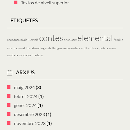
Textos de nivell superior
ETIQUETES
contes
elemental
anècdota
bàsic 1
català
despistat
família
internacional
literatura
llegenda
llengua
microrrelats
multicultural
potrta. error
rondalla
rondalles
tradició
ARXIUS
maig 2024
(3)
febrer 2024
(1)
gener 2024
(1)
desembre 2023
(1)
novembre 2023
(1)