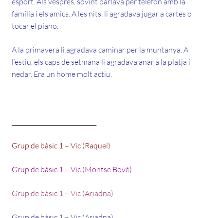
esport. Als vespres, sovint parlava per telèfon amb la
família i els amics. A les nits, li agradava jugar a cartes o
tocar el piano.
A la primavera li agradava caminar per la muntanya. A
l’estiu, els caps de setmana li agradava anar a la platja i
nedar. Era un home molt actiu.
_____________________________
Grup de bàsic 1 – Vic (Raquel)
Grup de bàsic 1 – Vic (Montse Bové)
Grup de bàsic 1 – Vic (Ariadna)
Grup de bàsic 1 – Vic (Ariadna)