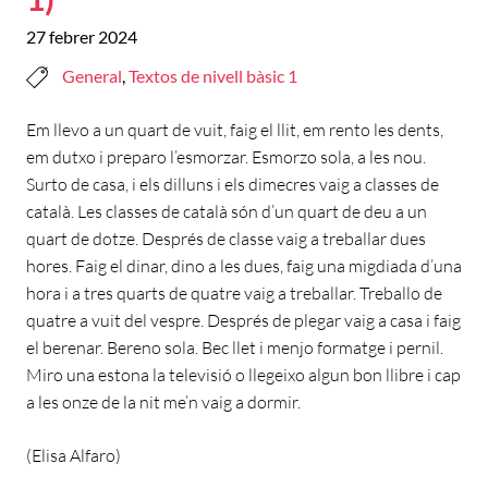
27 febrer 2024
General
,
Textos de nivell bàsic 1
Em llevo a un quart de vuit, faig el llit, em rento les dents,
em dutxo i preparo l’esmorzar. Esmorzo sola, a les nou.
Surto de casa, i els dilluns i els dimecres vaig a classes de
català. Les classes de català són d’un quart de deu a un
quart de dotze. Després de classe vaig a treballar dues
hores. Faig el dinar, dino a les dues, faig una migdiada d’una
hora i a tres quarts de quatre vaig a treballar. Treballo de
quatre a vuit del vespre. Després de plegar vaig a casa i faig
el berenar. Bereno sola. Bec llet i menjo formatge i pernil.
Miro una estona la televisió o llegeixo algun bon llibre i cap
a les onze de la nit me’n vaig a dormir.
(Elisa Alfaro)