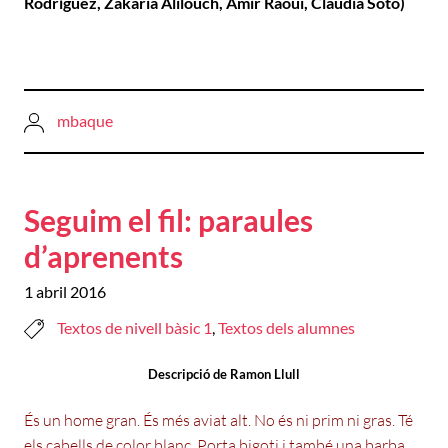
Rodríguez, Zakaria Alilouch, Amir Raoui, Claudia Soto)
mbaque
Seguim el fil: paraules
d’aprenents
1 abril 2016
Textos de nivell bàsic 1
,
Textos dels alumnes
Descripció de Ramon Llull
És un home gran. És més aviat alt. No és ni prim ni gras. Té
els cabells de color blanc. Porta bigoti i també una barba