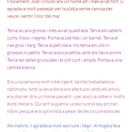
Físicament, Joan Vinyoli era un home alt i més aviat fort. Li
agradava molt passejar per la platja sense camisa per
veure i sentir l’olor del mar.
Tenia la cara grossa i més aviat quadrada. Tenia els cabells
curts, llisos i negres. Portava patilles i un barret. Tenia el
nas gros i llarg. Tenia la pell clara. No tenia els ulls ni
grossos ni petits. Tenia la boca petita, amb els llavis prims.
Tenia les celles gruixudes i el coll curt i ample. Portava una
camisa blanca.
Era una persona molt intel·ligent, també treballadora i
optimista. Amb la seva dona era afectuós i amb els amics
era discret. Era un home pacient, i per això va obtenir molts
èxits literaris. Durant la guerra va escriure el seu primer
llibre, perquè era optimista a pesar de les circumstàncies.
Als matins, li agradava molt escriure i llegir. Al migdia feia