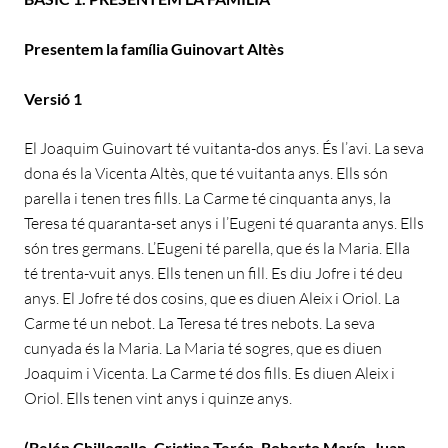
Presentem la família Guinovart Altès
Versió 1
El Joaquim Guinovart té vuitanta-dos anys. És l’avi. La seva
dona és la Vicenta Altès, que té vuitanta anys. Ells són
parella i tenen tres fills. La Carme té cinquanta anys, la
Teresa té quaranta-set anys i l’Eugeni té quaranta anys. Ells
són tres germans. L’Eugeni té parella, que és la Maria. Ella
té trenta-vuit anys. Ells tenen un fill. Es diu Jofre i té deu
anys. El Jofre té dos cosins, que es diuen Aleix i Oriol. La
Carme té un nebot. La Teresa té tres nebots. La seva
cunyada és la Maria. La Maria té sogres, que es diuen
Joaquim i Vicenta. La Carme té dos fills. Es diuen Aleix i
Oriol. Ells tenen vint anys i quinze anys.
(Belén Chillogallo, Cristina Terán, Roberto Marín, Juan