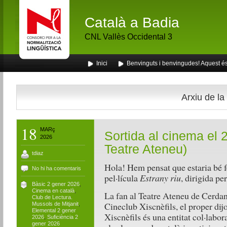
Català a Badia
CNL Vallès Occidental 3
Inici
Benvinguts i benvingudes! Aquest és 
Arxiu de la
18
MARç
Sortida al cinema el 
2026
Teatre Ateneu)
tdiaz
Hola! Hem pensat que estaria bé fe
No hi ha comentaris
pel·lícula
Estrany riu
, dirigida p
Bàsic 2 gener 2026
,
Cinema en català
,
La fan al Teatre Ateneu de Cerdany
Club de Lectura.
Cineclub Xiscnèfils, el proper di
Mussols de Mitjanit
,
Elemental 2 gener
Xiscnèfils és una entitat col·labor
2026
,
Suficiència 2
gener 2026