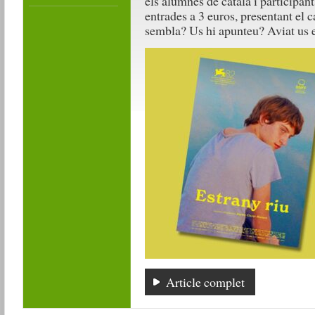
els alumnes de català i participan
entrades a 3 euros, presentant el
sembla? Us hi apunteu? Aviat us 
Article complet