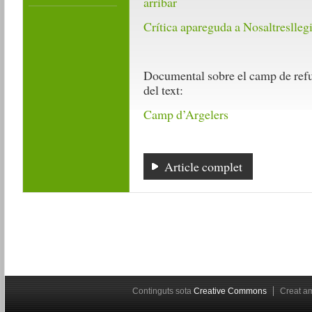
arribar
Crítica apareguda a Nosaltreslleg
Documental sobre el camp de refug
del text:
Camp d’Argelers
Article complet
Continguts sota
Creative Commons
Creat 