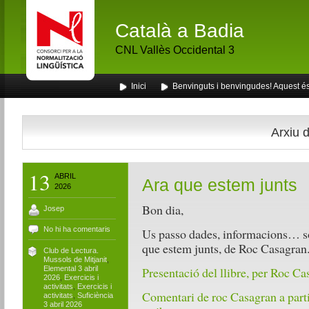
Català a Badia
CNL Vallès Occidental 3
Inici
Benvinguts i benvingudes! Aquest és 
Arxiu d
13
ABRIL
Ara que estem junts
2026
Bon dia,
Josep
No hi ha comentaris
Us passo dades, informacions… sob
que estem junts, de Roc Casagran
Club de Lectura.
Mussols de Mitjanit
,
Elemental 3 abril
Presentació del llibre, per Roc C
2026
,
Exercicis i
activitats
,
Exercicis i
Comentari de roc Casagran a parti
activitats
,
Suficiència
3 abril 2026