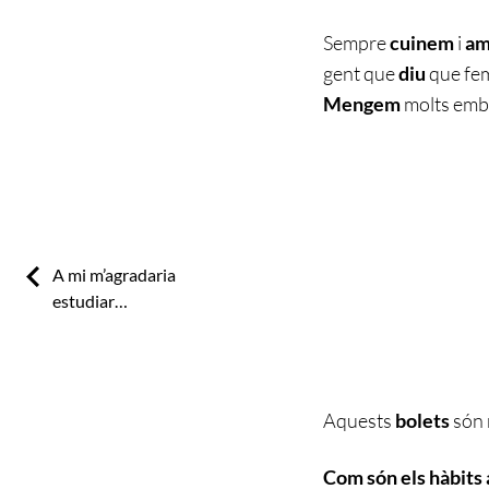
Sempre
cuinem
i
am
gent que
diu
que fem
Mengem
molts embo
Previous:
A mi m’agradaria
estudiar…
Aquests
bolets
són 
Com són els hàbits a