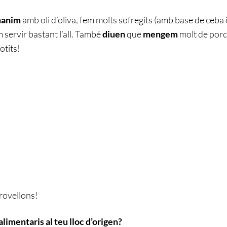
anim
amb oli d’oliva, fem molts sofregits (amb base de ceba 
 servir bastant l’all. També
diuen
que
mengem
molt de porc
tits!
rovellons!
limentaris al teu lloc d’origen?