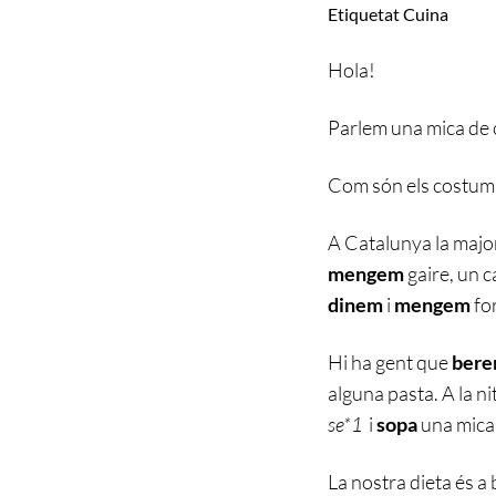
Etiquetat
Cuina
Hola!
Parlem una mica de 
Com són els costums 
A Catalunya la major
mengem
gaire, un c
dinem
i
mengem
for
Hi ha gent que
bere
alguna pasta. A la n
se*1
i
sopa
una mica
La nostra dieta és a