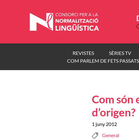
Vés
al
contingut
C
REVISTES
SÈRIES TV
COM PARLEM DE FETS PASSATS
Com són e
d’origen?
1 juny 2012
General