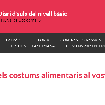
Diari d'aula del nivell bàsic
NL Vallès Occidental 3
TV I RÀDIO
TEORIA
CONTRAST DE PASSATS
ELS DIES DE LA SETMANA
COM ENS PRESENTEM
ls costums alimentaris al vost