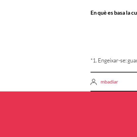
En què es basa la cu
*1. Engeixar-se: gua
mbadiar
Navegació
d'entrades