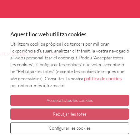
Aquest lloc web utilitza cookies
Utilitzem cookies pròpies i de tercers per millorar
l'experiència d'usuari, analitzar el trànsit, la vostra navegació
NTEM
ELS DIES DE LA SETMANA
al web i personalitzar el contingut. Podeu “Acceptar totes
les cookies”, “Configurar les cookies” que voleu acceptar o
bé “Rebutjar-les totes” (excepte les cookies tècniques que
són necessàries). Consulteu la nostra
política de cookies
per obtenir més informació.
Accepta totes les cookies
Rebutjar-les totes
Configurar les cookies