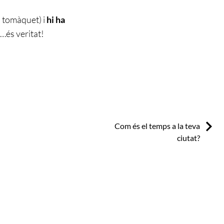
i tomàquet) i
hi ha
…és veritat!
Next:
Com és el temps a la teva
ciutat?