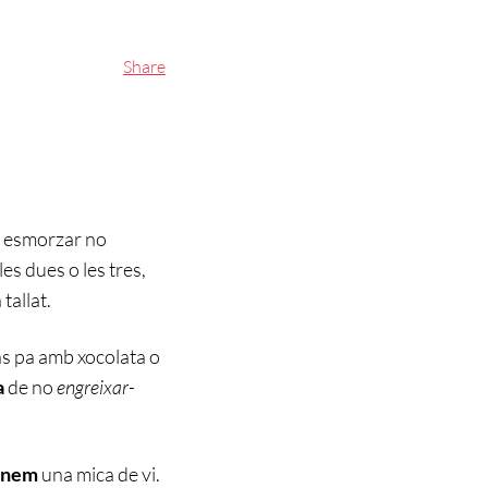
Share
er esmorzar no
les dues o les tres,
tallat.
ens pa amb xocolata o
a
de no
engreixar-
enem
una mica de vi.