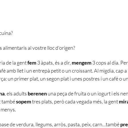
cuina?
alimentaris al vostre lloc d’origen?
ia de la gent
fem
3 àpats, és a dir,
mengem
3 cops al dia. P
afè amb llet i un entrepà petit o un croissant. Al migdia, cap a 
ça: un primer plat, un segon plat i unes postres i un cafè o un 
na
, els adults
berenen
una peça de fruita o un iogurt i els n
it també
sopem
tres plats, però cada vegada més, la gent
mir
 menys.
 base de verdura, llegums, arròs, pasta, peix, carn…també
pr