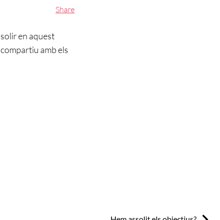
Share
ssolir en aquest
i compartiu amb els
Next:
Hem assolit els objectius?