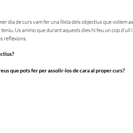
er dia de curs vam fer una llista dels objectius que volíem a
 teniu. Us animo que durant aquests dies hi feu un cop d’ull 
 reflexions.
ectius?
eus que pots fer per assolir-los de cara al proper curs?