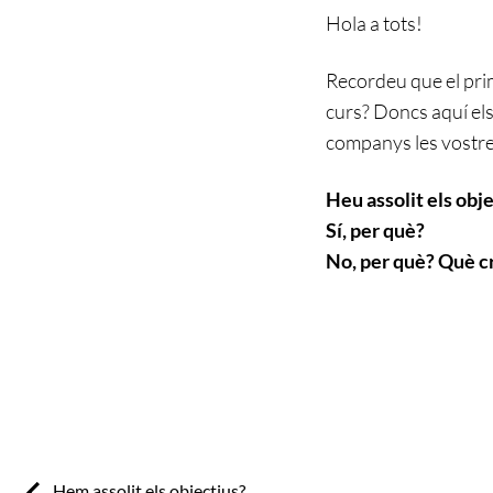
Hola a tots!
Recordeu que el prim
curs? Doncs aquí els
companys les vostres
Heu assolit els obj
Sí, per què?
No, per què? Què cr
Previous:
Hem assolit els objectius?