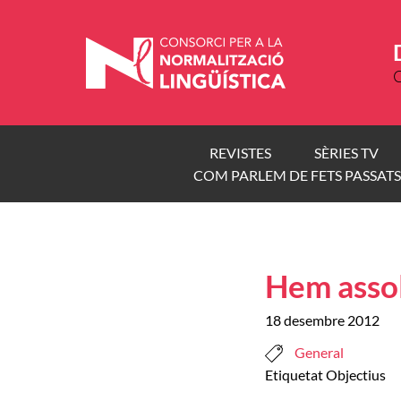
Vés
al
contingut
C
REVISTES
SÈRIES TV
COM PARLEM DE FETS PASSATS
Hem assol
18 desembre 2012
General
Etiquetat
Objectius