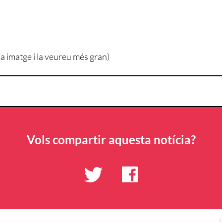
la imatge i la veureu més gran)
Vols compartir aquesta notícia?