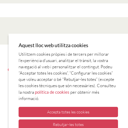
Aquest lloc web utilitza cookies
Utilitzem cookies pròpies i de tercers per millorar
LECTURES
MÚSICA
REVISTES
SÈRIES TV
TEORIA
l'experiència d'usuari, analitzar el trànsit, la vostra
COM PARLEM DE FETS PASSATS
CONTRAST DE PASSATS
navegació al web i personalitzar el contingut. Podeu
GUSTOS I PREFERÈNCIES
COM ENS PRESENTEM
ELS DIES DE
“Acceptar totes les cookies”, “Configurar les cookies”
LA SETMANA
que voleu acceptar o bé “Rebutjar-les totes” (excepte
les cookies tècniques que són necessàries). Consulteu
TV I RÀDIO
la nostra
política de cookies
per obtenir més
informació.
Accepta totes les cookies
Rebutjar-les totes