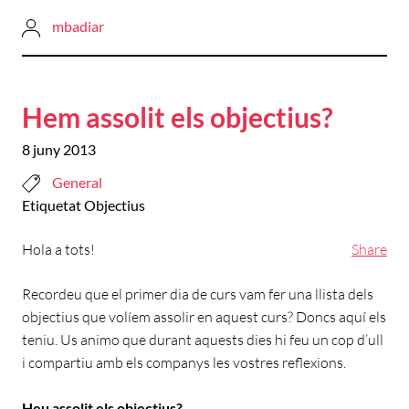
mbadiar
Hem assolit els objectius?
8 juny 2013
General
Etiquetat
Objectius
Hola a tots!
Share
Recordeu que el primer dia de curs vam fer una llista dels
objectius que volíem assolir en aquest curs? Doncs aquí els
teniu. Us animo que durant aquests dies hi feu un cop d’ull
i compartiu amb els companys les vostres reflexions.
Heu assolit els objectius?