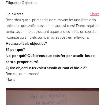
Etiquetat
Objectius
Hola a tots!
Share
Recordeu que el primer dia de curs vam fer una llista dels
objectius que volíem assolir en aquest curs? Doncs aquí els
teniu. Us animo que durant aquests dies hi feu un cop d’ull
i compartiu amb els companys les vostres reflexions.
Heu assolit els objectius?
Sí, per què?
No, per què? Què creus que pots fer per assolir-los de
cara al proper curs?
Quins objectius us voleu assolir durant el bàsic 2?
Bon cap de setmana!
Maria