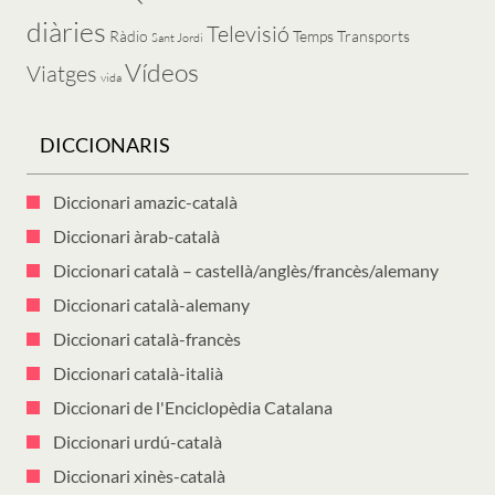
diàries
Televisió
Ràdio
Temps
Transports
Sant Jordi
Vídeos
Viatges
vida
DICCIONARIS
Diccionari amazic-català
Diccionari àrab-català
Diccionari català – castellà/anglès/francès/alemany
Diccionari català-alemany
Diccionari català-francès
Diccionari català-italià
Diccionari de l'Enciclopèdia Catalana
Diccionari urdú-català
Diccionari xinès-català