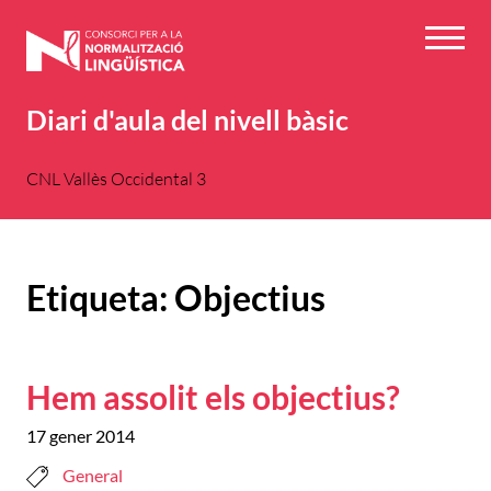
Vés
al
Menú
contingut
Diari d'aula del nivell bàsic
CNL Vallès Occidental 3
Etiqueta:
Objectius
Hem assolit els objectius?
17 gener 2014
General