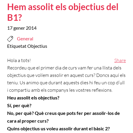
Hem assolit els objectius del
B1?
17 gener 2014
General
Etiquetat
Objectius
Hola a tots!
Share
Recordeu que el primer dia de curs vam fer una llista dels
objectius que volíem assolir en aquest curs? Doncs aquí els
teniu. Us animo que durant aquests dies hi feu un cop d’ull
i compartiu amb els companys les vostres reflexions.
Heu assolit els objectius?
Sí, per què?
No, per què? Què creus que pots fer per assolir-los de
cara al proper curs?
Quins objectius us voleu assolir durant el bàsic 2?