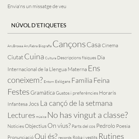
Envia'ns un missatge de veu
NÚVOL D’ETIQUETES
Cançons
Casa
Cinema
AnyBrossa
AnyFabra
Biografia
Cuina
Ciutat
Dia
Descripcions físiques
Cultura
Ens
Internacional de la Llengua Materna
coneixem?
Feina
Família
Eslògans
Entorn
Festes
Gramàtica
Horaris
Gustos i preferències
La cançó de la setmana
Jocs
Infantesa
No has vingut a classe?
Lectures
música
On vius?
Pedrolo
Objectius
Poesia
Notícies
Parts del cos
Rutines
Qui és?
Pronunciació
Roba i vestits
records