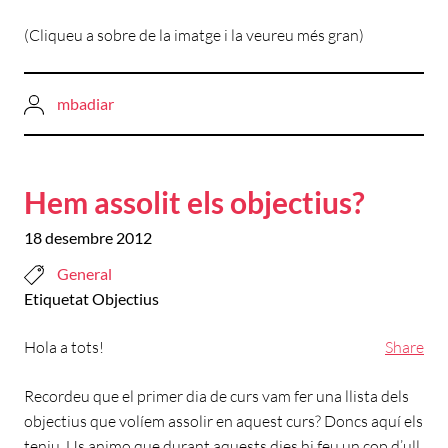
(Cliqueu a sobre de la imatge i la veureu més gran)
mbadiar
Hem assolit els objectius?
18 desembre 2012
General
Etiquetat
Objectius
Hola a tots!
Share
Recordeu que el primer dia de curs vam fer una llista dels
objectius que volíem assolir en aquest curs? Doncs aquí els
teniu. Us animo que durant aquests dies hi feu un cop d’ull