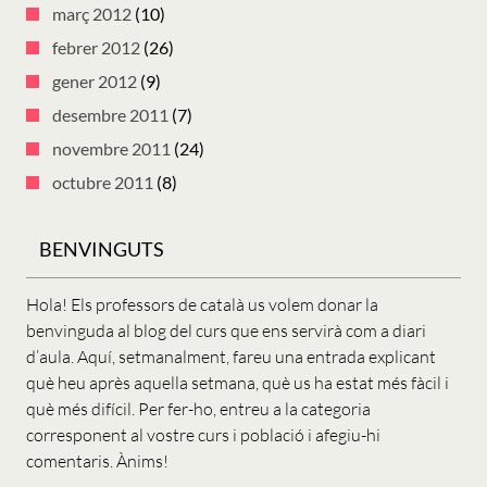
març 2012
(10)
febrer 2012
(26)
gener 2012
(9)
desembre 2011
(7)
novembre 2011
(24)
octubre 2011
(8)
BENVINGUTS
Hola! Els professors de català us volem donar la
benvinguda al blog del curs que ens servirà com a diari
d’aula. Aquí, setmanalment, fareu una entrada explicant
què heu après aquella setmana, què us ha estat més fàcil i
què més difícil. Per fer-ho, entreu a la categoria
corresponent al vostre curs i població i afegiu-hi
comentaris. Ànims!