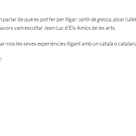
m parlar de què es pot fer per lligar:
sortir de gresca
,
picar l’ulle
llavors vam escoltar
Jean-Luc
d’Els Amics de les arts.
car-nos les seves experiències lligant amb un català o catalan
!