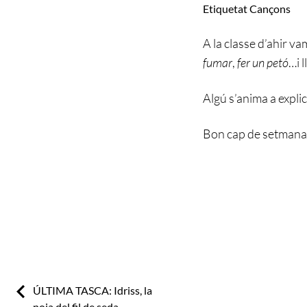
Etiquetat
Cançons
A la classe d’ahir va
fumar
,
fer un petó
…i 
Algú s’anima a expli
Bon cap de setmana
Previous:
ÚLTIMA TASCA: Idriss, la
noia del fil de seda.