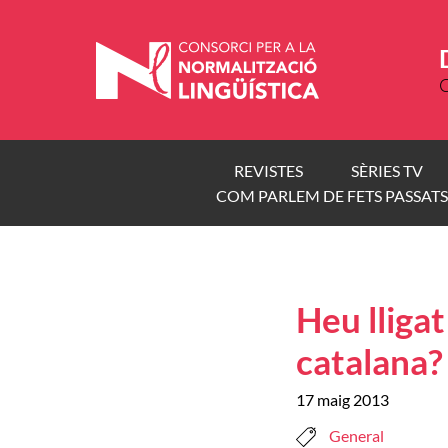
Vés
al
contingut
C
REVISTES
SÈRIES TV
COM PARLEM DE FETS PASSATS
Heu lliga
catalana?
17 maig 2013
General