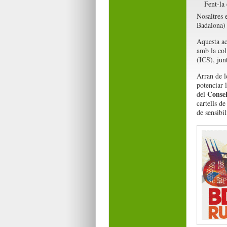
Fent-la 
Nosaltres 
Badalona) 
Aquesta ac
amb la col
(ICS), jun
Arran de l
potenciar l
Consel
del
cartells d
de sensibi