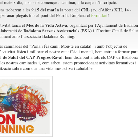
el mateix dia, abans de començar a caminar, a la carpa d’inscripció.
9.15 del matí
ens trobarem a les
a la porta del CNL (av. d’Alfons XIII, 14 -
per anar plegats fins al pont del Petroli. Emplena el
formulari
!
Mes de la Vida Activa
tivitat tanca el
, organitzat per l’Ajuntament de Badalon
Badalona Serveis Assistencials
·laboració de
(BSA) i l’Institut Català de Salut
tament amb l’associació Badalona Running.
es caminades del “Parla i fes camí. Mou-te en català!” i amb l’objectiu de
’activitat física i millorar el nostre estat físic i mental, hem entrat a formar part
l de Salut del CAP Progrés-Raval
, hem distribuït a tots els CAP de Badalona
e les nostres caminades i, com sabeu, estem promocionant activitats formatives i
lització sobre com dur una vida més activa i saludable.