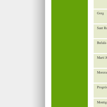
Gorg
Sant R
Bufalà-
Martí J
Morera
Progré
Montig