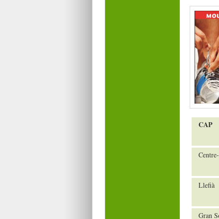
CAP
Centre-
Llefià
Gran S