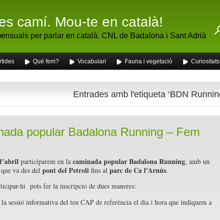
fes camí. Mou-te en català!
nsuals per parlar en català. CNL de Badalona i Sant Adrià
rtides
Què fem?
Vocabulari
Fauna i vegetació
Curiositats
Entrades amb l'etiqueta ‘BDN Runnin
ada popular Badalona Running – Fem
!
d’abril
caminada popular Badalona Running
participarem en la
, amb un
pont del Petroli
parc de Ca l’Arnús
 que va des del
fins al
.
rticipar-hi pots fer la inscripció de dues maneres:
la sessió informativa del teu CAP de referència el dia i hora que indiquem a