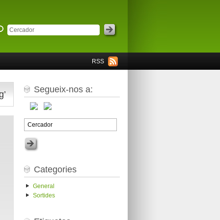
RSS
Segueix-nos a:
g’
Categories
General
Sortides