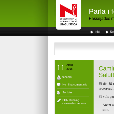
Parla i 
Passejades me
Inici
So
11
ABRIL
Camin
2016
Salut
fescami
28 
El dia
No hi ha comentaris
recorregut
Sortides
Si vols pa
BDN Running
,
caminades
,
mou-te
Anant a 
sota.