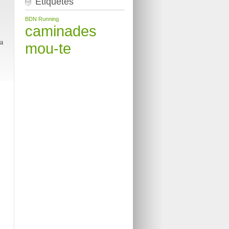
Etiquetes
BDN Running
caminades
a
mou-te