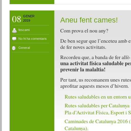
08
GENER
Aneu fent cames!
2019
Com prova el nou any?
fescami
No hi ha comentaris
De ben segur que l’enceteu amb e
de fer noves activitats.
General
Recordeu que, a banda de fer allò
una activitat física saludable pe
prevenir la malaltia!
Per tant, us recomanem unes rutes 
aprofitar aquests mesos d’hivern.
Rutes saludables en un entorn u
Rutes saludables per Catalunya 
Pla d’Activitat Física, Esport i
Caminades de Catalunya 2016 (F
Catalunya).