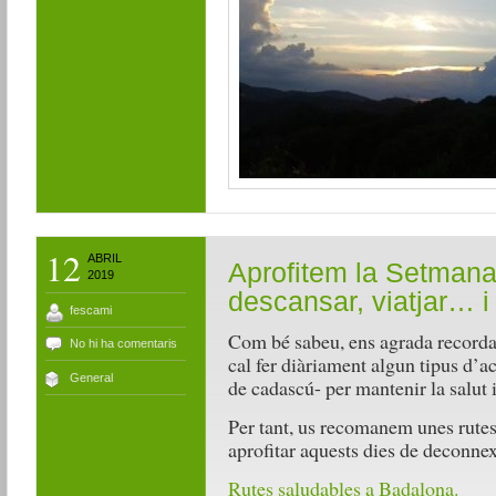
12
ABRIL
Aprofitem la Setmana
2019
descansar, viatjar… i
fescami
Com bé sabeu, ens agrada recorda
No hi ha comentaris
cal fer diàriament algun tipus d’act
General
de cadascú- per mantenir la salut i
Per tant, us recomanem unes rutes 
aprofitar aquests dies de deconnex
Rutes saludables a Badalona.