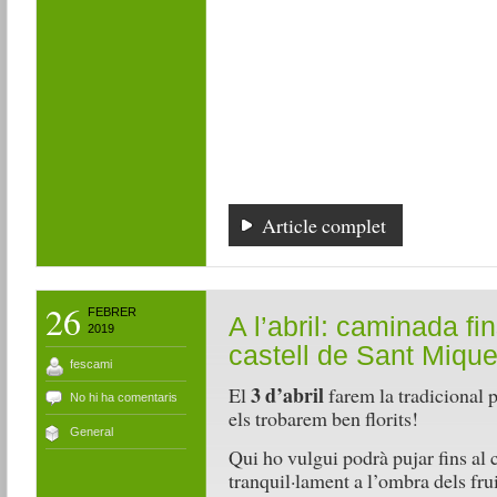
Article complet
26
FEBRER
A l’abril: caminada fin
2019
castell de Sant Mique
fescami
3 d’abril
El
farem la tradicional p
No hi ha comentaris
els trobarem ben florits!
General
Qui ho vulgui podrà pujar fins al 
tranquil·lament a l’ombra dels fru