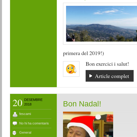
primera del 2019!)
Bon exercici i salut!
Article complet
20
DESEMBRE
Bon Nadal!
2018
fescami
No hi ha comentaris
General