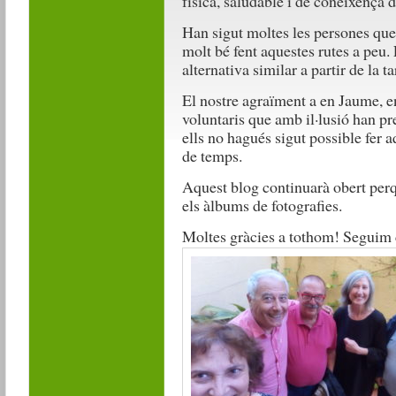
física, saludable i de coneixença 
Han sigut moltes les persones que 
molt bé fent aquestes rutes a peu.
alternativa similar a partir de la t
El nostre agraïment a en Jaume, en
voluntaris que amb il·lusió han prep
ells no hagués sigut possible fer 
de temps.
Aquest blog continuarà obert perq
els àlbums de fotografies.
Moltes gràcies a tothom! Seguim