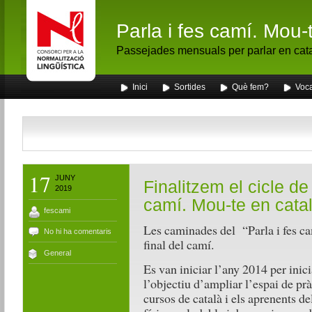
Parla i fes camí. Mou-
Passejades mensuals per parlar en cat
Inici
Sortides
Què fem?
Voca
17
JUNY
Finalitzem el cicle de
2019
camí. Mou-te en catal
fescami
Les caminades del “Parla i fes ca
No hi ha comentaris
final del camí.
General
Es van iniciar l’any 2014 per inic
l’objectiu d’ampliar l’espai de prà
cursos de català i els aprenents de