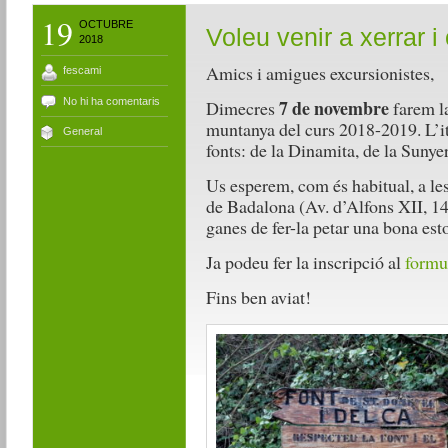
19
OCTUBRE
Voleu venir a xerrar 
2018
Amics i amigues excursionistes,
fescami
No hi ha comentaris
7 de novembre
Dimecres
farem la
muntanya del curs 2018-2019. L’iti
General
fonts: de la Dinamita, de la Suny
Us esperem, com és habitual, a le
de Badalona (Av. d’Alfons XII, 14-
ganes de fer-la petar una bona est
Ja podeu fer la inscripció al
formu
Fins ben aviat!