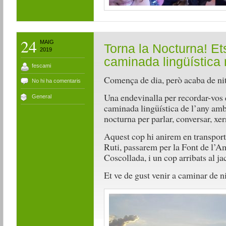
24
MAIG
Torna la Nocturna! Ets
2019
caminada lingüística
fescami
Comença de dia, però acaba de n
No hi ha comentaris
Una endevinalla per recordar-vos 
General
caminada lingüística de l’any amb
nocturna per parlar, conversar, xer
Aquest cop hi anirem en transport
Ruti, passarem per la Font de l’Ami
Coscollada, i un cop arribats al j
Et ve de gust venir a caminar de 