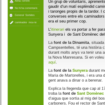
Un grup de voluntaris, aprenent
Anna Torrent
gaudir d’un matí esplèndid camin
No hi ha comentaris
i taronges propis de la tardor.
General
,
Sortides
converses entre els caminadors f
era el seu primer cop.
caminades
,
mou-te
L’
itinerari
els va portar a fer para
Sunyera i de Sant Domènec del
La
font de la Dinamita
, situada
Campsentelles, té una història c
durant molts anys va tenir una an
la Nova Manresana. Si en voleu 
aquí
.
La
font de la
Sunyera
durant mo
Maria de Martorelles, i era una 
gent anava a dinar o a berenar.
Explica la llegenda que cap al 17
troba la
font de
Sant Domènec 
d’aigua que sortia al mig del bos
carboners. Fou el rector de Sant 