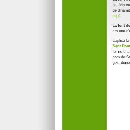
història c
de dinamit
aquí
.
La
font de
era una d’
Explica la
Sant Dom
fer-ne una
nom de Sa
gos, doncs