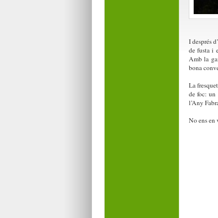
I després d
de fusta i 
Amb la gan
bona conve
La fresquet
de foc: un
l’Any Fabra
No ens en v