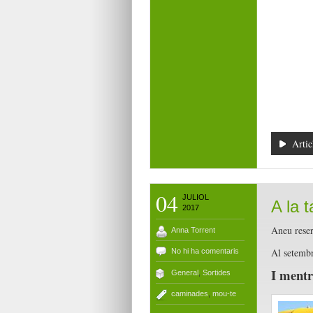
Artic
04
JULIOL
A la 
2017
Aneu reser
Anna Torrent
Al setembr
No hi ha comentaris
I mentr
General
,
Sortides
caminades
,
mou-te