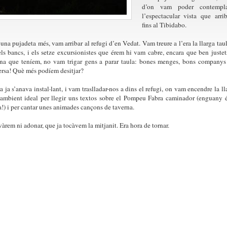
d’on vam poder contempla
l’espectacular vista que arri
fins al Tibidabo.
’una pujadeta més, vam arribar al refugi d’en Vedat. Vam treure a l’era la llarga tau
els bancs, i els setze excursionistes que érem hi vam cabre, encara que ben justet
a que teníem, no vam trigar gens a parar taula: bones menges, bons companys
rsa! Què més podíem desitjar?
a ja s’anava instal·lant, i vam traslladar-nos a dins el refugi, on vam encendre la ll
 ambient ideal per llegir uns textos sobre el Pompeu Fabra caminador (enguany 
!) i per cantar unes animades cançons de taverna.
àrem ni adonar, que ja tocàvem la mitjanit. Era hora de tornar.