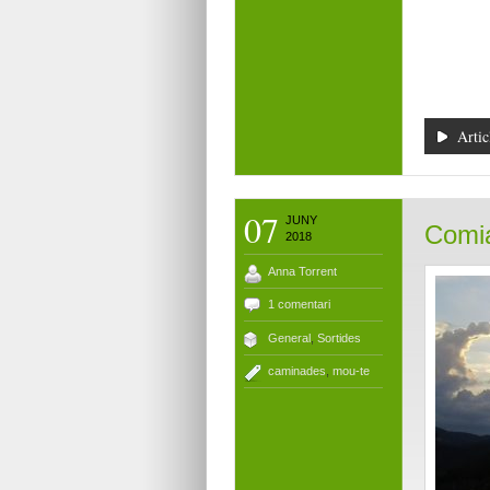
Artic
07
JUNY
Comia
2018
Anna Torrent
1 comentari
General
,
Sortides
caminades
,
mou-te