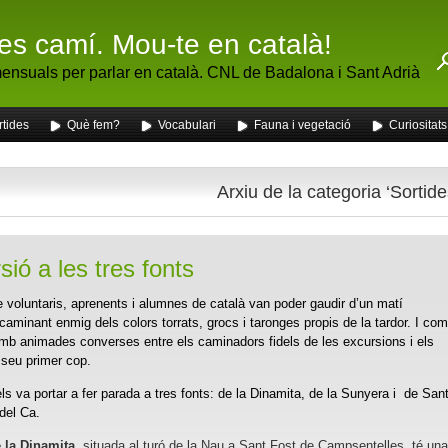
fes camí. Mou-te en català!
nsuals per parlar en català. CNL de Badalona i Sant Adrià
rtides
Què fem?
Vocabulari
Fauna i vegetació
Curiositats
Arxiu de la categoria ‘Sortide
sió a les tres fonts
 voluntaris, aprenents i alumnes de català van poder gaudir d’un matí
caminant enmig dels colors torrats, grocs i taronges propis de la tardor. I com
b animades converses entre els caminadors fidels de les excursions i els
 seu primer cop.
ls va portar a fer parada a tres fonts: de la Dinamita, de la Sunyera i de San
el Ca.
e la Dinamita
, situada al turó de la Nau a Sant Fost de Campsentelles, té una