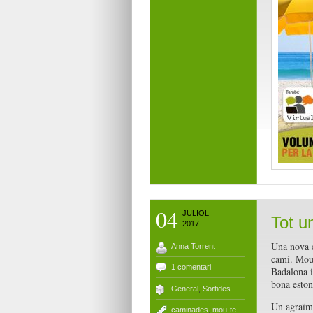
04
JULIOL
Tot un
2017
Una nova e
Anna Torrent
camí. Mou-
1 comentari
Badalona i
bona eston
General
,
Sortides
Un agraïme
caminades
,
mou-te