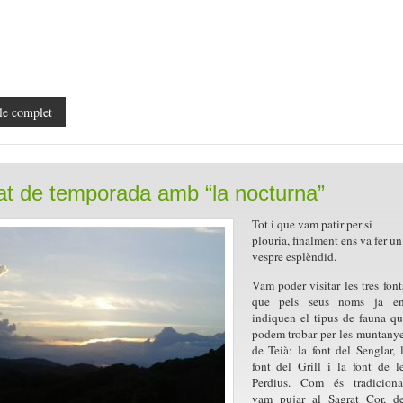
le complet
t de temporada amb “la nocturna”
Tot i que vam patir per si
plouria, finalment ens va fer un
vespre esplèndid.
Vam poder visitar les tres font
que pels seus noms ja en
indiquen el tipus de fauna q
podem trobar per les muntany
de Teià: la font del Senglar, 
font del Grill i la font de l
Perdius. Com és tradiciona
vam pujar al Sagrat Cor, d