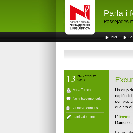
Parla i 
Passejades me
Inici
So
13
NOVEMBRE
Excur
2018
Anna Torrent
Un grup de
esplèndid 
No hi ha comentaris
sempre, am
que era el
General
,
Sortides
L’
itinerari
e
caminades
,
mou-te
Domènec d
La
font d