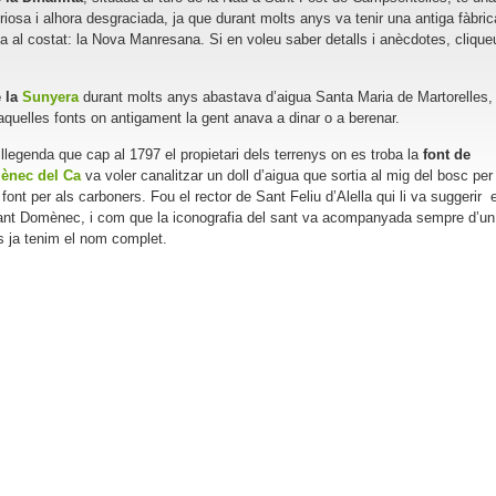
uriosa i alhora desgraciada, ja que durant molts anys va tenir una antiga fàbric
a al costat: la Nova Manresana. Si en voleu saber detalls i anècdotes, clique
 la
Sunyera
durant molts anys abastava d’aigua Santa Maria de Martorelles, 
aquelles fonts on antigament la gent anava a dinar o a berenar.
 llegenda que cap al 1797 el propietari dels terrenys on es troba la
font de
ènec del Ca
va voler canalitzar un doll d’aigua que sortia al mig del bosc per
 font per als carboners. Fou el rector de Sant Feliu d’Alella qui li va suggerir e
nt Domènec, i com que la iconografia del sant va acompanyada sempre d’un
 ja tenim el nom complet.