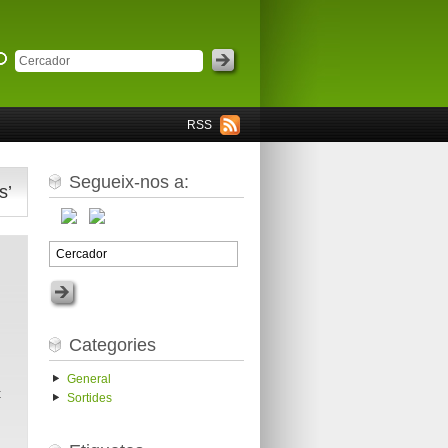
RSS
Segueix-nos a:
s’
Categories
General
t
Sortides