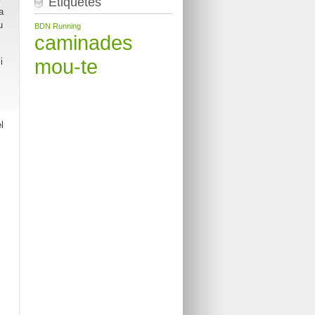
Etiquetes
a
u
BDN Running
caminades
mou-te
i
l