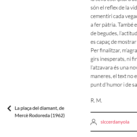
són el reflex de la vi
cementiri cada vegad
a fer pàtria. També 
de begudes, l’actitud
es capaç de mostrar 
Per finalitzar, m’ag
girs inesperats, ni f
l’atzavara és una nov
maneres, el text no e
punt d’humor i de sa
R. M.
Previous:
La plaça del diamant, de
Mercè Rodoreda (1962)
slccerdanyola
Navegació