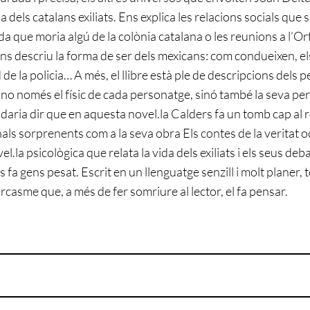
da dels catalans exiliats. Ens explica les relacions socials que s
a que moria algú de la colònia catalana o les reunions a l’O
ens descriu la forma de ser dels mexicans: com condueixen, el
 de la policia… A més, el llibre està ple de descripcions dels
no només el físic de cada personatge, sinó també la seva per
radaria dir que en aquesta novel.la Calders fa un tomb cap al 
inals sorprenents com a la seva obra Els contes de la veritat 
el.la psicològica que relata la vida dels exiliats i els seus deb
s fa gens pesat. Escrit en un llenguatge senzill i molt planer, 
rcasme que, a més de fer somriure al lector, el fa pensar.