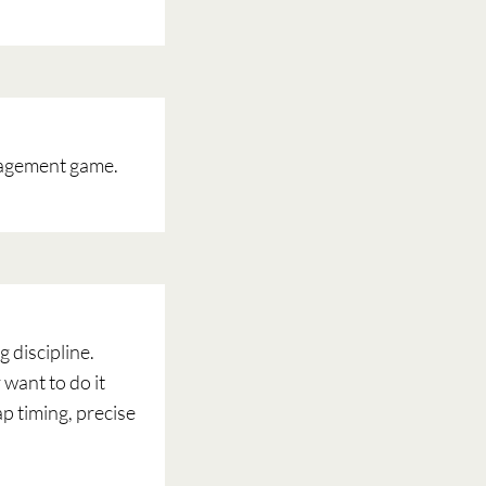
anagement game.
 discipline.
want to do it
p timing, precise