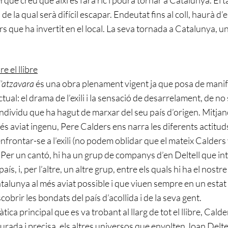
de la qual serà difícil escapar. Endeutat fins al coll, haurà d’
ers que ha invertit en el local. La seva tornada a Catalunya, 
e el llibre
l’atzavara
és una obra plenament vigent ja que posa de mani
ual: el drama de l’exili i la sensació de desarrelament, de no s
 l’individu que ha hagut de marxar del seu país d’origen. Mitja
 aviat ingenu, Pere Calders ens narra les diferents actitud
enfrontar-se a l’exili (no podem oblidar que el mateix Calders 
). Per un cantó, hi ha un grup de companys d’en Deltell que i
aís, i, per l’altre, un altre grup, entre els quals hi ha el nost
alunya al més aviat possible i que viuen sempre en un estat 
obrir les bondats del país d’acollida i de la seva gent.
ica principal que es va trobant al llarg de tot el llibre, Cald
rada i precisa, els altres universos que envolten Joan Deltell i 