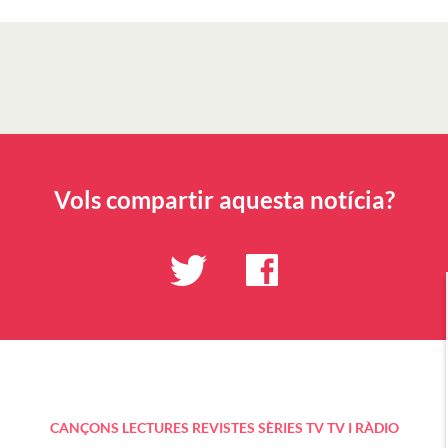
Vols compartir aquesta notícia?
CANÇONS
LECTURES
REVISTES
SÈRIES TV
TV I RÀDIO