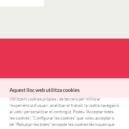
Aquest lloc web utilitza cookies
Utilitzem cookies pròpies i de tercers per millorar
l'experiència d'usuari, analitzar el trànsit, la vostra navegació
al web i personalitzar el contingut. Podeu “Acceptar totes
les cookies”, “Configurar les cookies” que voleu acceptar o
bé “Rebutjar-les totes” (excepte les cookies tècniques que