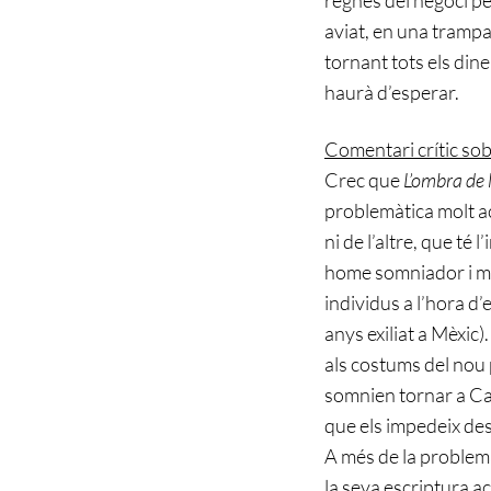
aviat, en una trampa 
tornant tots els din
haurà d’esperar.
Comentari crític sobr
Crec que
L’ombra de 
problemàtica molt act
ni de l’altre, que té
home somniador i més
individus a l’hora d’
anys exiliat a Mèxic
als costums del nou p
somnien tornar a Cat
que els impedeix desc
A més de la problemàt
la seva escriptura acu