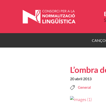
Vés
al
contingut
S
CANÇO
L’ombra d
20 abril 2013
General