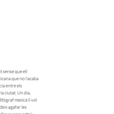
nt sense que ell
icana que no l’acaba
cia entre els
la ciutat. Un dia,
tògraf mexicà li vol
ideix agafar les
ller es converteix,