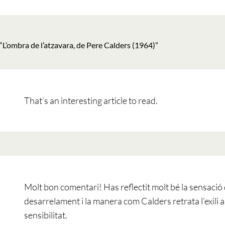
“
L’ombra de l’atzavara, de Pere Calders (1964)
”
That’s an interesting article to read.
a
it:
 9:28
Molt bon comentari! Has reflectit molt bé la sensació
desarrelament i la manera com Calders retrata l’exili 
sensibilitat.