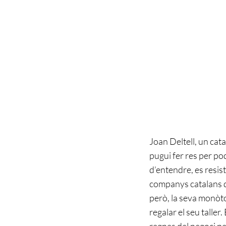
Joan Deltell, un cata
pugui fer res per p
d’entendre, es resist
companys catalans de 
però, la seva monòto
regalar el seu taller
regnes del negoci per