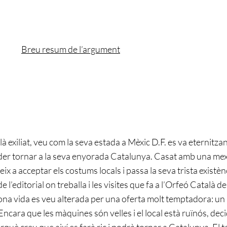
Breu resum de l’argument
là exiliat, veu com la seva estada a Mèxic D.F. es va eternitza
oder tornar a la seva enyorada Catalunya. Casat amb una mex
eix a acceptar els costums locals i passa la seva trista existèn
l’editorial on treballa i les visites que fa a l’Orfeó Català de 
na vida es veu alterada per una oferta molt temptadora: un li
. Encara que les màquines són velles i el local està ruïnós, dec
què creu que així es farà ric i podrà tornar a Catalunya. El ta