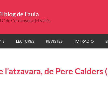
El blog de l'aula
LC de Cerdanyola del Vallès
NS
LECTURES
REVISTES
TV I RÀDIO
S
e l’atzavara, de Pere Calders 