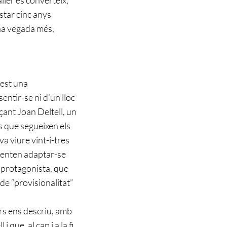
estar cinc anys
una vegada més,
fest una
entir-se ni d’un lloc
nçant Joan Deltell, un
s que segueixen els
va viure vint-i-tres
ntenten adaptar-se
re protagonista, que
de “provisionalitat”
ers ens descriu, amb
que, al cap i a la fi,