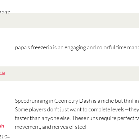
:
 12:37
papa’s freezeria is an engaging and colorful time m
ha
ria
dit:
 11:57
Speedrunning in Geometry Dash is a niche but thrilling
Some players don’t just want to complete levels—they 
faster than anyone else. These runs require perfect ta
ha
sh
movement, and nerves of steel
dit:
 11:04