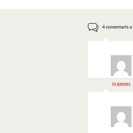
d'entrades
4 comentaris a 
h
io games
d
16 juny 2025 a les