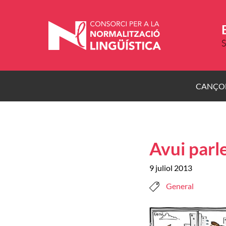
Vés
al
contingut
S
CANÇO
Avui par
9 juliol 2013
General