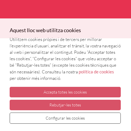
Aquest lloc web utilitza cookies
Utilitzem cookies pròpies i de tercers per millorar
l'experiència d'usuari, analitzar el trànsit, la vostra navegació
al web i personalitzar el contingut. Podeu “Acceptar totes
les cookies”, “Configurar les cookies” que voleu acceptar o
bé “Rebutjar-les totes” (excepte les cookies tècniques que
són necessàries). Consulteu la nostra
política de cookies
per obtenir més informació.
Accepta totes les cookies
Rebutjar-les totes
Configurar les cookies