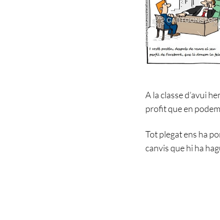
A la classe d’avui he
profit que en podem 
Tot plegat ens ha po
canvis que hi ha hag