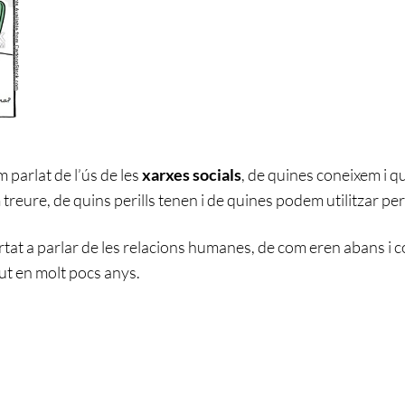
m parlat de l’ús de les
xarxes socials
, de quines coneixem i qu
treure, de quins perills tenen i de quines podem utilitzar pe
rtat a parlar de les relacions humanes, de com eren abans i c
ut en molt pocs anys.