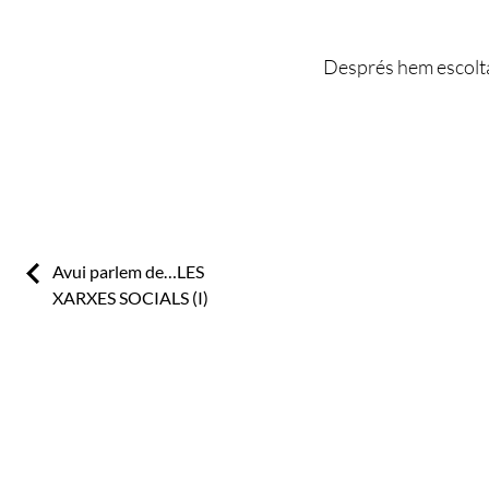
Després hem escoltat 
Previous:
Avui parlem de…LES
XARXES SOCIALS (I)