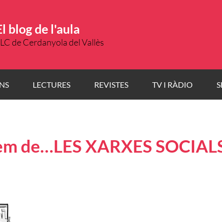
El blog de l'aula
LC de Cerdanyola del Vallès
NS
LECTURES
REVISTES
TV I RÀDIO
S
lem de…LES XARXES SOCIALS 