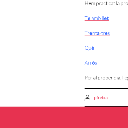
Hem practicat la pro
T
e
amb ll
et
Tr
e
nt
a
-tr
e
s
Qu
è
Arr
ò
s
Per al proper dia, ll
pfreixa
Navegació
d'entrades