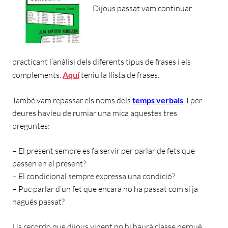
Dijous passat vam continuar
practicant l’anàlisi dels diferents tipus de frases i els
complements.
Aquí
teniu la llista de frases.
També vam repassar els noms dels
temps verbals
. I per
deures havíeu de rumiar una mica aquestes tres
preguntes:
– El
present
sempre es fa servir per parlar de fets que
passen en el present?
– El
condicional
sempre expressa una condició?
– Puc parlar d’un fet que encara no ha passat com si ja
hagués passat?
Us recordo que dijous vinent no hi haurà classe perquè