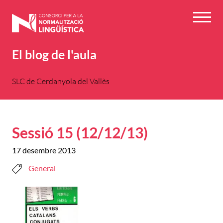
Vés
al
Menú
contingut
El blog de l'aula
SLC de Cerdanyola del Vallès
Sessió 15 (12/12/13)
17 desembre 2013
General