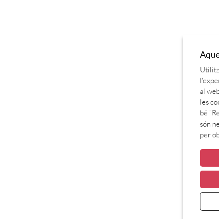
Aques
Utilit
l'expe
al web
les co
bé “Re
són ne
per o