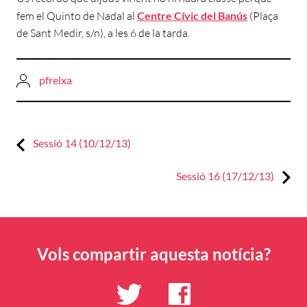
fem el Quinto de Nadal al
Centre Cívic del Banús
(Plaça
de Sant Medir, s/n), a les 6 de la tarda.
pfreixa
Previous:
Navegació
Sessió 14 (10/12/13)
d'entrades
Next:
Sessió 16 (17/12/13)
Vols compartir aquesta notícia?