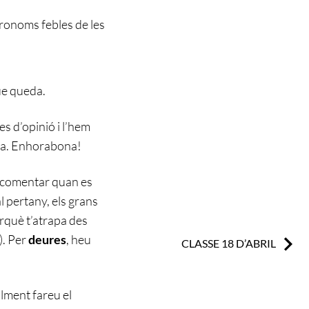
pronoms febles de les
que queda.
les d’opinió i l’hem
via. Enhorabona!
ol comentar quan es
al pertany, els grans
erquè t’atrapa des
.). Per
deures
, heu
Next:
CLASSE 18 D’ABRIL
alment fareu el