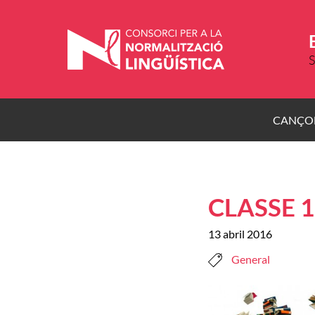
Vés
al
contingut
S
CANÇO
CLASSE 1
13 abril 2016
General