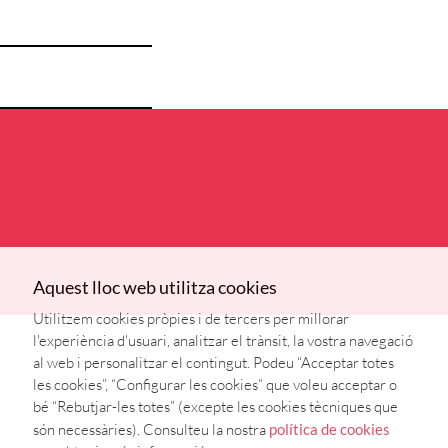
Aquest lloc web utilitza cookies
Utilitzem cookies pròpies i de tercers per millorar
l'experiència d'usuari, analitzar el trànsit, la vostra navegació
al web i personalitzar el contingut. Podeu “Acceptar totes
les cookies”, “Configurar les cookies” que voleu acceptar o
bé “Rebutjar-les totes” (excepte les cookies tècniques que
són necessàries). Consulteu la nostra
política de cookies