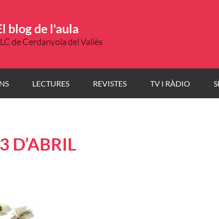
El blog de l'aula
LC de Cerdanyola del Vallès
NS
LECTURES
REVISTES
TV I RÀDIO
S
3 D’ABRIL