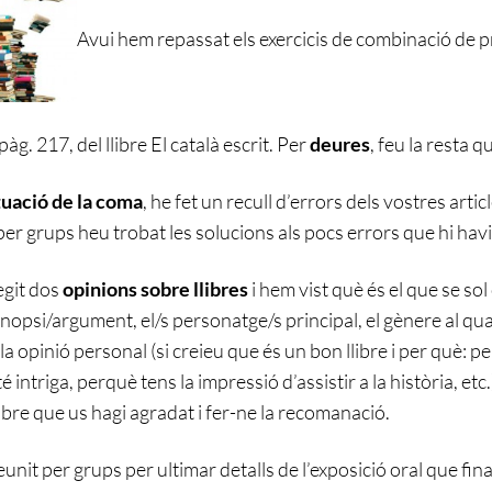
Avui hem repassat els exercicis de combinació de 
pàg. 217, del llibre El català escrit. Per
deures
, feu la resta 
uació de la coma
, he fet un recull d’errors dels vostres artic
er grups heu trobat les solucions als pocs errors que hi ha
egit dos
opinions sobre llibres
i hem vist què és el que se s
 sinopsi/argument, el/s personatge/s principal, el gènere al qu
la opinió personal (si creieu que és un bon llibre i per què: p
é intriga, perquè tens la impressió d’assistir a la història, etc
libre que us hagi agradat i fer-ne la recomanació.
unit per grups per ultimar detalls de l’exposició oral que fin