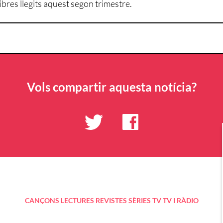
ibres llegits aquest segon trimestre.
Vols compartir aquesta notícia?
CANÇONS
LECTURES
REVISTES
SÈRIES TV
TV I RÀDIO