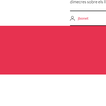
dimecres sobre els ll
jbonet
Navegació
d'entrades