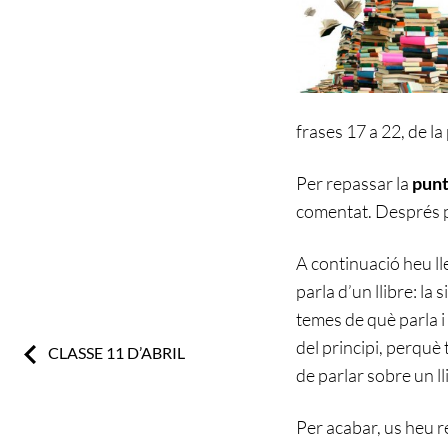
frases 17 a 22, de la 
Per repassar la
punt
comentat. Després p
A continuació heu ll
parla d’un llibre: la
temes de què parla i 
del principi, perquè t
Previous:
CLASSE 11 D’ABRIL
de parlar sobre un l
Per acabar, us heu re