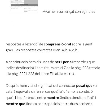
Avui hem començat corregint les
respostes a l’exercici de
comprensió oral
sobre la gent
gran. Les respostes correctes eren: a, b, a, c, b.
A continuació hem els usos de
per i per a
(recordeu que
indica destinació) i hem fet l’exercici 7 de la pàg. 223 (teoria
a la pàg. 222 i 223 del llibre El català escrit).
Després hem vist el significat del connector
posat que
(en
català equival a dir ‘en el cas que’, ‘si’ o ‘ amb la condició
que’). I la diferència entre
mentre
(indica simultaneïtat) i
mentre que
(indica contraposició entre dues accions)