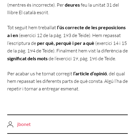
(mentres és incorrecte). Per
deures
feu la unitat 31 del
llibre El català escrit.
Tot seguit hem treballat
l’ús correcte de les preposicions
a i en
(exercici 12 de la pàg. 193 de Teide). Hem repassat
l’escriptura de
per què, perquè i per a què
(exercici 14 i 15
de la pàg. 194 de Teide). Finalment hem vist la diferència de
significat dels mots
de l’exercici 19, pàg. 196 de Teide.
Per acabar us he tornat corregit
l’article d’opinió
, del qual
hem repassat les diferents parts de què consta. Algú l’ha de
repetir i tornar a entregar esmenat.
jbonet