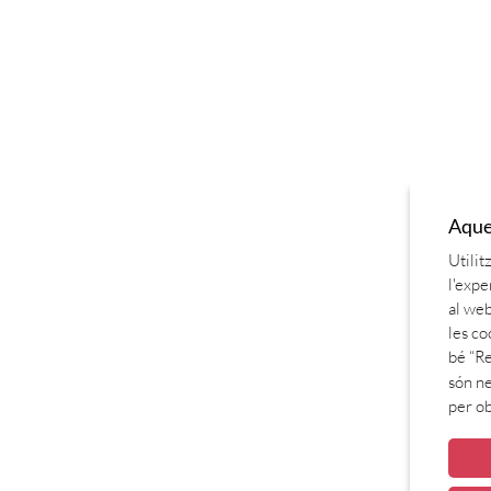
Aques
Utilit
l'expe
al web
les co
bé “Re
són ne
per o