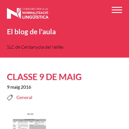
Vés
al
Menú
contingut
El blog de l'aula
SLC de Cerdanyola del Vallès
CLASSE 9 DE MAIG
9 maig 2016
General