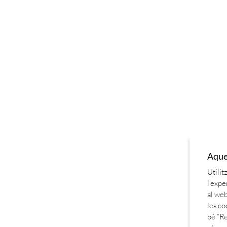
Aques
Utilit
l'expe
al web
les co
bé “Re