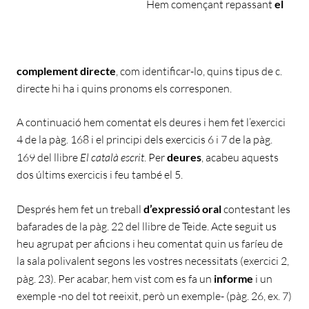
Hem començant repassant
el
complement directe
, com identificar-lo, quins tipus de c.
directe hi ha i quins pronoms els corresponen.
A continuació hem comentat els deures i hem fet l’exercici
4 de la pàg. 168 i el principi dels exercicis 6 i 7 de la pàg.
169 del llibre
El català escrit
. Per
deures
, acabeu aquests
dos últims exercicis i feu també el 5.
Després hem fet un treball
d’expressió oral
contestant les
bafarades de la pàg. 22 del llibre de Teide. Acte seguit us
heu agrupat per aficions i heu comentat quin us faríeu de
la sala polivalent segons les vostres necessitats (exercici 2,
pàg. 23). Per acabar, hem vist com es fa un
informe
i un
exemple -no del tot reeixit, però un exemple- (pàg. 26, ex. 7)