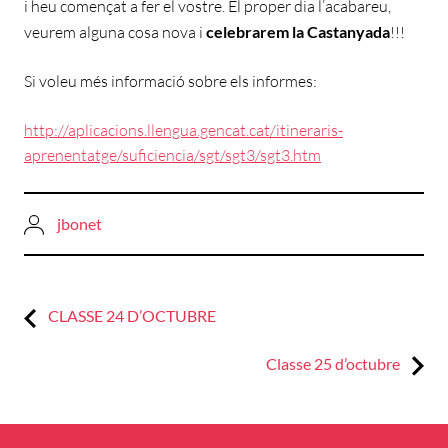
i heu començat a fer el vostre. El proper dia l’acabareu,
veurem alguna cosa nova i
celebrarem la Castanyada
!!!
Si voleu més informació sobre els informes:
http://aplicacions.llengua.gencat.cat/itineraris-
aprenentatge/suficiencia/sgt/sgt3/sgt3.htm
jbonet
Previous:
Navegació
CLASSE 24 D’OCTUBRE
d'entrades
Next:
Classe 25 d’octubre