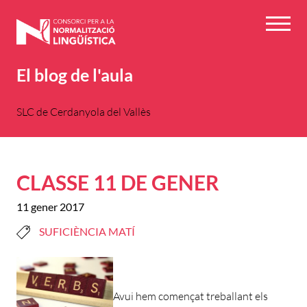
Vés
al
Menú
contingut
El blog de l'aula
SLC de Cerdanyola del Vallès
CLASSE 11 DE GENER
11 gener 2017
SUFICIÈNCIA MATÍ
Avui hem començat treballant els