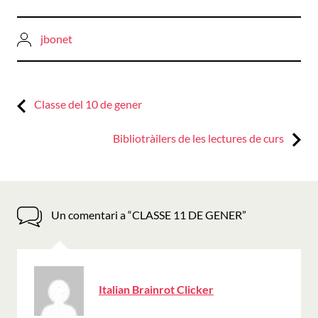
jbonet
Previous:
Navegació
Classe del 10 de gener
d'entrades
Next:
Bibliotràilers de les lectures de curs
Un comentari a “
CLASSE 11 DE GENER
”
ha
Italian Brainrot Clicker
dit: