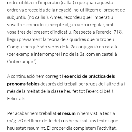
ordre utilitzem l’imperatiu (calla!) i que quan aquesta
ordre va precedida de la negació ‘no’ utilitzem el present de
subjuntiu (no callis!). A més, recordeu que l’imperatiu
vosaltres coincideix, excepte algun verb irregular, amb
vosaltres del present d’indicatiu. Respecte a l’exercici 7 i 8,
llegiu prèviament la teoria dels quadres que hi trobeu.
Compte perquè són verbs de la 2a conjugació en català
(per exemple interrompre) i no de la 3a, com en castellà
(“interrumpir”).
A continuació hem corregit
l’exercici de pràctica dels
pronoms febles
després del treball per grups de l’altre dia i
més de la meitat de la classe heu fet tot l’exercici bé!!!!
Felicitats!
Per acabar hem treballat
el resum
, n’hem vist la teoria
(pàg. 70 del llibre de Teide) i us he passat uns textos que
heu estat resumint. El proper dia completem l’activitat.