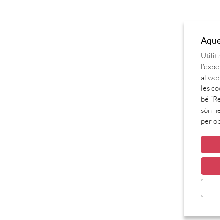
Aques
Utilit
l'expe
al web
les co
bé “Re
són ne
per o