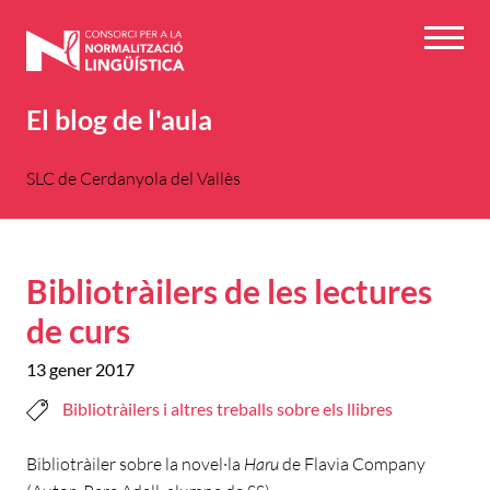
Vés
al
Menú
contingut
El blog de l'aula
SLC de Cerdanyola del Vallès
Bibliotràilers de les lectures
de curs
13 gener 2017
Bibliotràilers i altres treballs sobre els llibres
Bibliotràiler sobre la novel·la
Haru
de Flavia Company