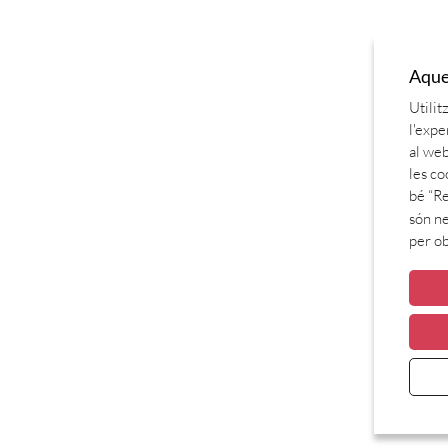
Aques
Utilit
l'expe
al web
les co
bé “Re
són ne
per o