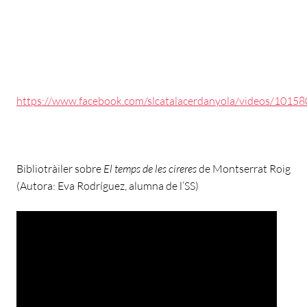
https://www.facebook.com/slcatalacerdanyola/videos/101
Bibliotràiler sobre
El temps de les cireres
de Montserrat Roig
(Autora: Eva Rodríguez, alumna de l’SS)