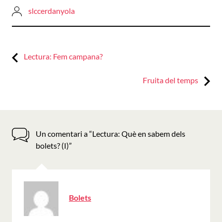
slccerdanyola
Previous:
Navegació
Lectura: Fem campana?
d'entrades
Next:
Fruita del temps
Un comentari a “
Lectura: Què en sabem dels
bolets? (I)
”
ha
Bolets
dit: