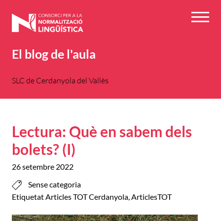
Vés
al
Menú
contingut
El blog de l'aula
SLC de Cerdanyola del Vallès
Lectura: Què en sabem dels
bolets? (I)
26 setembre 2022
Sense categoria
Etiquetat
Articles TOT Cerdanyola
,
ArticlesTOT