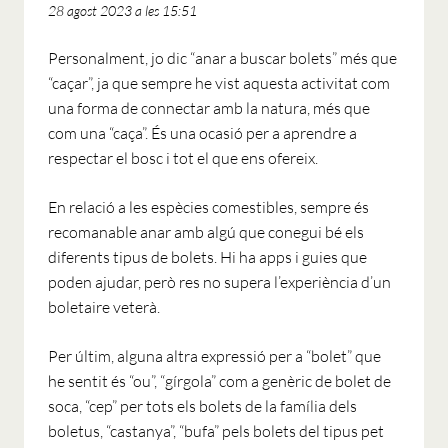
28 agost 2023 a les 15:51
Personalment, jo dic “anar a buscar bolets” més que
“caçar”, ja que sempre he vist aquesta activitat com
una forma de connectar amb la natura, més que
com una “caça”. És una ocasió per a aprendre a
respectar el bosc i tot el que ens ofereix.
En relació a les espècies comestibles, sempre és
recomanable anar amb algú que conegui bé els
diferents tipus de bolets. Hi ha apps i guies que
poden ajudar, però res no supera l’experiència d’un
boletaire veterà.
Per últim, alguna altra expressió per a “bolet” que
he sentit és “ou”, “gírgola” com a genèric de bolet de
soca, “cep” per tots els bolets de la família dels
boletus, “castanya”, “bufa” pels bolets del tipus pet