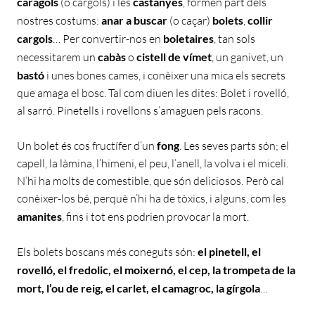
caragols
(o cargols) i les
castanyes
, formen part dels
nostres costums:
anar a buscar
(o caçar)
bolets
,
collir
cargols
… Per convertir-nos en
boletaires
, tan sols
necessitarem un
cabàs
o
cistell
de vímet
, un ganivet, un
bastó
i unes bones cames, i conèixer una mica els secrets
que amaga el bosc. Tal com diuen les dites: Bolet i rovelló,
al sarró. Pinetells i rovellons s’amaguen pels racons.
Un bolet és cos fructífer d’un
fong
. Les seves parts són; el
capell, la làmina, l’himeni, el peu, l’anell, la volva i el miceli.
N’hi ha molts de comestible, que són deliciosos. Però cal
conèixer-los bé, perquè n’hi ha de tòxics, i alguns, com les
amanites
, fins i tot ens podrien provocar la mort.
Els bolets boscans més coneguts són:
el pinetell, el
rovelló, el fredolic, el moixernó, el cep, la trompeta de la
mort, l’ou de reig, el carlet, el camagroc, la gírgola
…