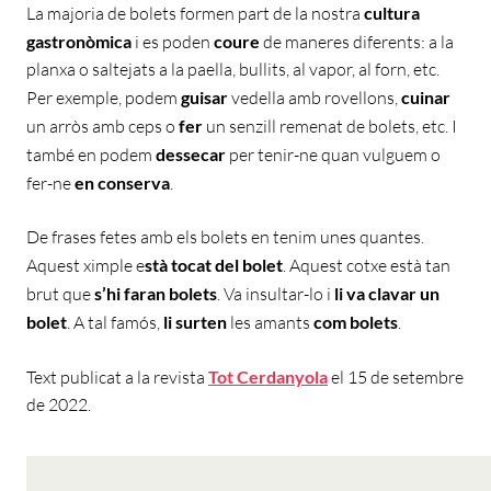
La majoria de bolets formen part de la nostra
cultura
gastronòmica
i es poden
coure
de maneres diferents: a la
planxa o saltejats a la paella, bullits, al vapor, al forn, etc.
Per exemple, podem
guisar
vedella amb rovellons,
cuinar
un arròs amb ceps o
fer
un senzill remenat de bolets, etc. I
també en podem
dessecar
per tenir-ne quan vulguem o
fer-ne
en conserva
.
De frases fetes amb els bolets en tenim unes quantes.
Aquest ximple e
stà tocat del bolet
. Aquest cotxe està tan
brut que
s’hi faran bolets
. Va insultar-lo i
li va clavar un
bolet
. A tal famós,
li surten
les amants
com bolets
.
Text publicat a la revista
Tot Cerdanyola
el 15 de setembre
de 2022.