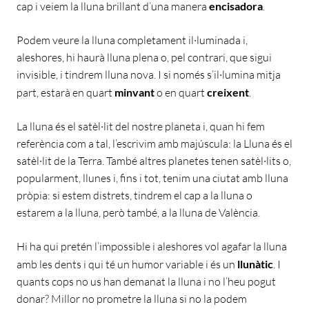
cap i veiem la lluna brillant d’una manera
encisadora
.
Podem veure la lluna completament il·luminada i,
aleshores, hi haurà lluna plena o, pel contrari, que sigui
invisible, i tindrem lluna nova. I si només s’il·lumina mitja
part, estarà en quart
minvant
o en quart
creixent
.
La lluna és el satèl·lit del nostre planeta i, quan hi fem
referència com a tal, l’escrivim amb majúscula: la Lluna és el
satèl·lit de la Terra. També altres planetes tenen satèl·lits o,
popularment, llunes i, fins i tot, tenim una ciutat amb lluna
pròpia: si estem distrets, tindrem el cap a la lluna o
estarem a la lluna, però també, a la lluna de València.
Hi ha qui pretén l’impossible i aleshores vol agafar la lluna
amb les dents i qui té un humor variable i és un
llunàtic
. I
quants cops no us han demanat la lluna i no l’heu pogut
donar? Millor no prometre la lluna si no la podem