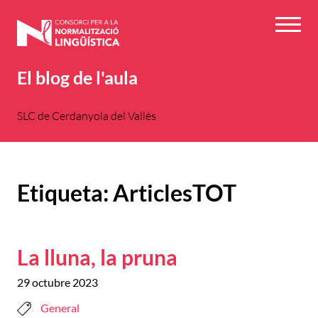
Vés
al
Menú
contingut
El blog de l'aula
SLC de Cerdanyola del Vallès
Etiqueta:
ArticlesTOT
La lluna, la pruna
29 octubre 2023
General