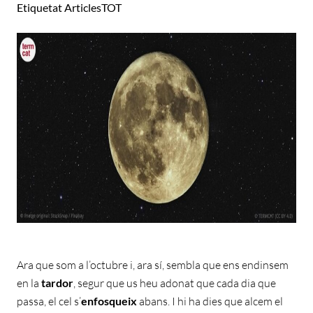
Etiquetat
ArticlesTOT
Ara que som a l’octubre i, ara sí, sembla que ens endinsem
en la
tardor
, segur que us heu adonat que cada dia que
passa, el cel s’
enfosqueix
abans. I hi ha dies que alcem el