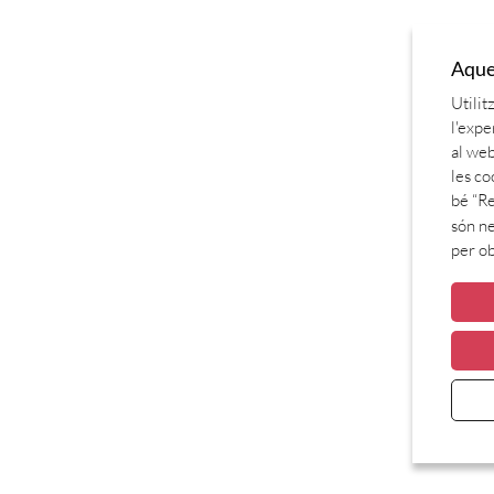
Aques
Utilit
l'expe
al web
les co
bé “Re
són ne
per o