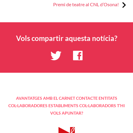
Next:
Premi de teatre al CNL d’Osona!
Vols compartir aquesta notícia?
AVANTATGES AMB EL CARNET
CONTACTE
ENTITATS
COL·LABORADORES
ESTABLIMENTS COL·LABORADORS
T’HI
VOLS APUNTAR?