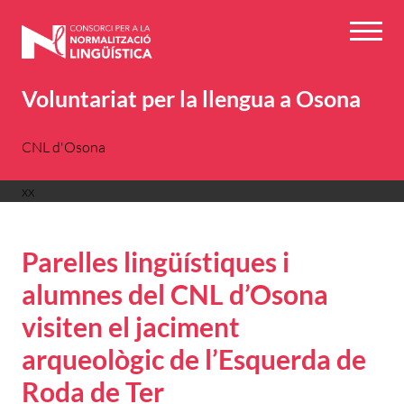
Vés
al
Menú
contingut
Voluntariat per la llengua a Osona
CNL d'Osona
xx
Parelles lingüístiques i
alumnes del CNL d’Osona
visiten el jaciment
arqueològic de l’Esquerda de
Roda de Ter