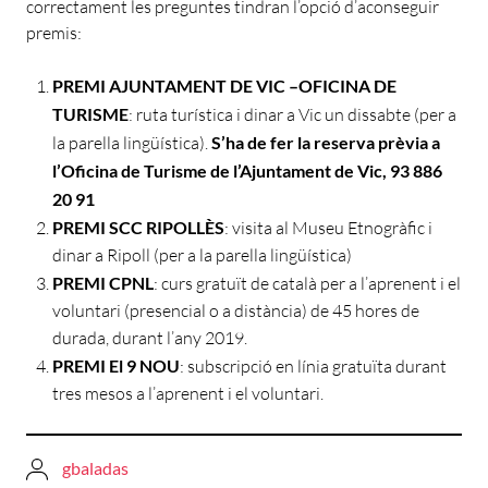
correctament les preguntes tindran l’opció d’aconseguir
premis:
PREMI AJUNTAMENT DE VIC –OFICINA DE
TURISME
: ruta turística i dinar a Vic un dissabte (per a
la parella lingüística).
S’ha de fer la reserva prèvia a
l’Oficina de Turisme de l’Ajuntament de Vic, 93 886
20 91
PREMI SCC RIPOLLÈS
: visita al Museu Etnogràfic i
dinar a Ripoll (per a la parella lingüística)
PREMI CPNL
: curs gratuït de català per a l’aprenent i el
voluntari (presencial o a distància) de 45 hores de
durada, durant l’any 2019.
PREMI El 9 NOU
: subscripció en línia gratuïta durant
tres mesos a l’aprenent i el voluntari.
gbaladas