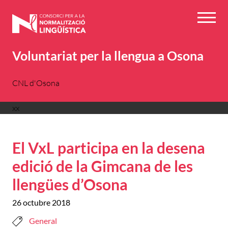
Vés
al
Menú
contingut
Voluntariat per la llengua a Osona
CNL d'Osona
xx
El VxL participa en la desena
edició de la Gimcana de les
llengües d’Osona
26 octubre 2018
General