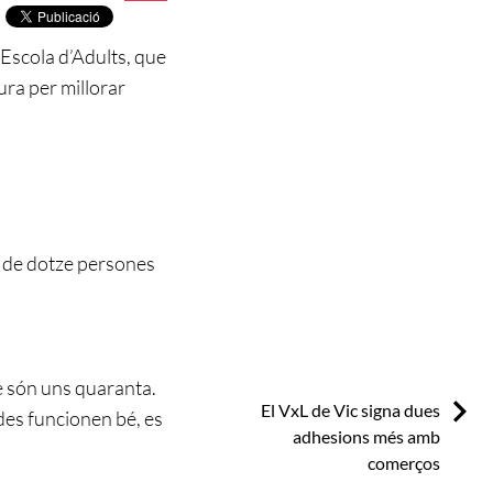
’Escola d’Adults, que
tura per millorar
 de dotze persones
ue són uns quaranta.
Next:
El VxL de Vic signa dues
des funcionen bé, es
adhesions més amb
comerços