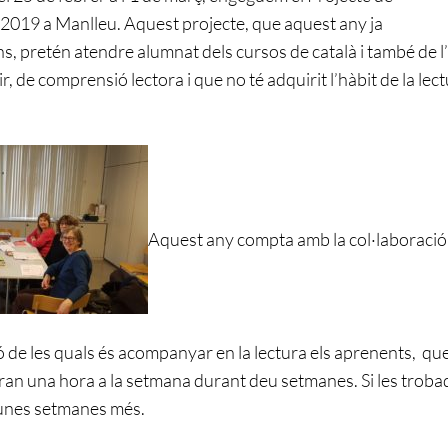
 2019 a Manlleu. Aquest projecte, que aquest any ja
ns, pretén atendre alumnat dels cursos de català i també de l
gir, de comprensió lectora i que no té adquirit l’hàbit de la lec
Aquest any compta amb la col·laboració
ió de les quals és acompanyar en la lectura els aprenents, q
aran una hora a la setmana durant deu setmanes. Si les troba
gunes setmanes més.