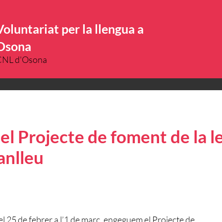
Voluntariat per la llengua a
Osona
CNL d'Osona
l Projecte de foment de la l
anlleu
 25 de febrer a l’1 de març, engeguem el Projecte de