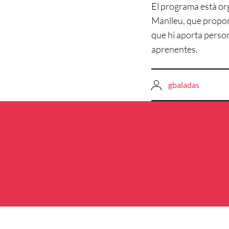
El programa està org
Manlleu, que propor
que hi aporta person
aprenentes.
gbaladas
Navegació
d'entrades