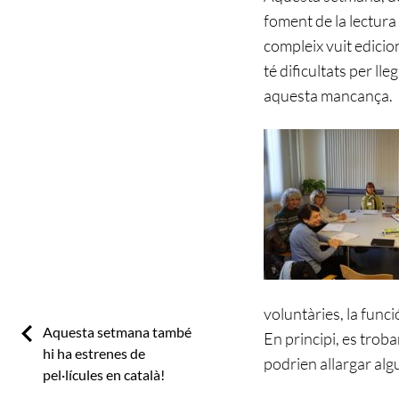
foment de la lectura
compleix vuit edicio
té dificultats per lle
aquesta mancança.
voluntàries, la func
Previous:
Aquesta setmana també
En principi, es trob
hi ha estrenes de
podrien allargar al
pel·lícules en català!