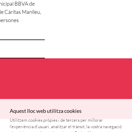
unicipal BBVA de
de Càritas Manlleu,
 persones
Aquest lloc web utilitza cookies
Utilitzem cookies pròpies i de tercers per millorar
l'experiència d'usuari, analitzar el trànsit, la vostra navegació