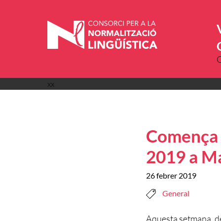
Vés
al
contingut
xx
Comença e
2019 a M
26 febrer 2019
General
Aquesta setmana, del