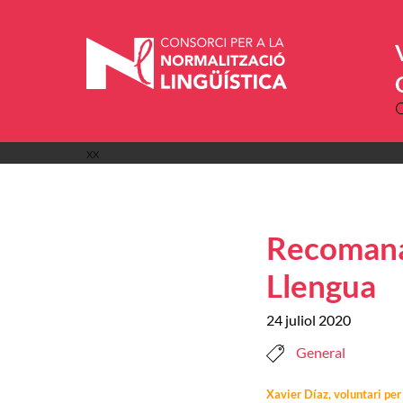
Vés
al
contingut
xx
Recomanac
Llengua
24 juliol 2020
General
Xavier Díaz, voluntari pe