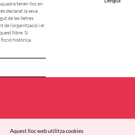
Llengua
Esquadra tenen lloc en
és declarat la seva
ut de les lletres
de l’organització i el
uest llibre. Si
ficció històrica,
Aquest lloc web utilitza cookies