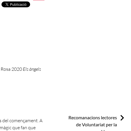
la Rosa 2020
Els àngels
Next:
Recomanacions lectores
des del començament. A
de Voluntariat per la
e màgic que fan que