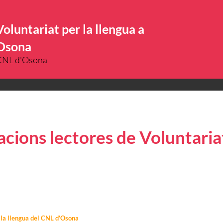
Voluntariat per la llengua a
Osona
CNL d'Osona
ions lectores de Voluntariat
r la llengua del CNL d’Osona