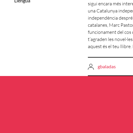
Llengua
sigui encara més intere
una Catalunya independ
independència després 
catalanes, Marc Pastor
funcionament del cos de
t’agraden les novel·les
aquest és el teu llibre. 
gbaladas
Navegació
d'entrades