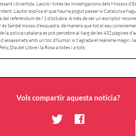
ssant i divertida. L’acció i totes les investigacions dels Mossos d’
ent. L’autor explica el que hauria pogut passar si Catalunya hagu
del referèndum de l’1 d’octubre. A més de ser un escriptor reconeg
 és també mosso d’esquadra, de manera que tot el seu coneixement 
 la policia catalana es pot percebre al llarg de les 432 pàgines d’aq
 d’assassinats amb un toc d’humor, si t’agrada el realisme màgic i la 
Feliç Dia del Llibre i la Rosa a totes i a tots.
Vols compartir aquesta notícia?