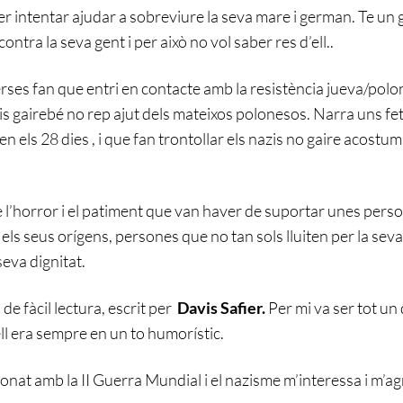
r intentar ajudar a sobreviure la seva mare i german. Te un 
contra la seva gent i per això no vol saber res d’ell..
ses fan que entri en contacte amb la resistència jueva/polone
azis gairebé no rep ajut dels mateixos polonesos. Narra uns fe
en els 28 dies , i que fan trontollar els nazis no gaire acostu
de l’horror i el patiment que van haver de suportar unes per
els seus orígens, persones que no tan sols lluiten per la seva 
seva dignitat.
i de fàcil lectura, escrit per
Davis Safier.
Per mi va ser tot un
’ell era sempre en un to humorístic.
cionat amb la II Guerra Mundial i el nazisme m’interessa i m’a