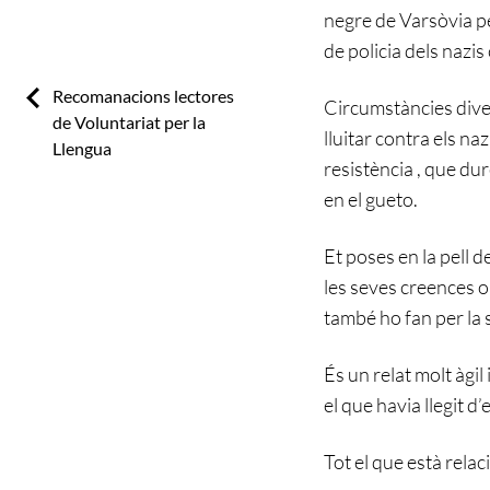
negre de Varsòvia pe
de policia dels nazis 
Previous:
Recomanacions lectores
Circumstàncies diver
de Voluntariat per la
lluitar contra els n
Llengua
resistència , que dur
en el gueto.
Et poses en la pell 
les seves creences o 
també ho fan per la 
És un relat molt àgil 
el que havia llegit d
Tot el que està rela