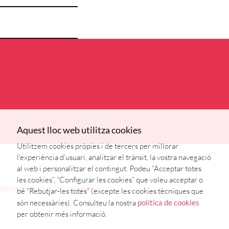
Aquest lloc web utilitza cookies
Utilitzem cookies pròpies i de tercers per millorar
l'experiència d'usuari, analitzar el trànsit, la vostra navegació
al web i personalitzar el contingut. Podeu “Acceptar totes
les cookies”, “Configurar les cookies” que voleu acceptar o
ORADORS
T’HI VOLS APUNTAR?
bé “Rebutjar-les totes” (excepte les cookies tècniques que
són necessàries). Consulteu la nostra
política de cookies
per obtenir més informació.