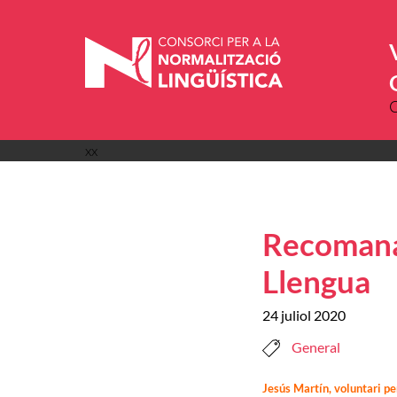
Vés
al
contingut
xx
Recomanac
Llengua
24 juliol 2020
General
Jesús Martín, voluntari p