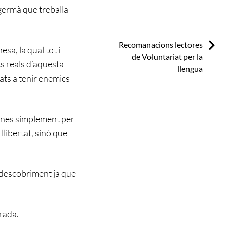
germà que treballa
Next:
Recomanacions lectores
sa, la qual tot i
de Voluntariat per la
ts reals d’aquesta
llengua
mats a tenir enemics
sones simplement per
llibertat, sinó que
 descobriment ja que
grada.