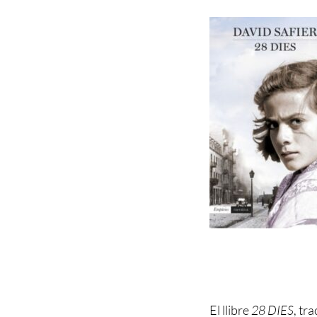
El llibre
28 DIES
, tr