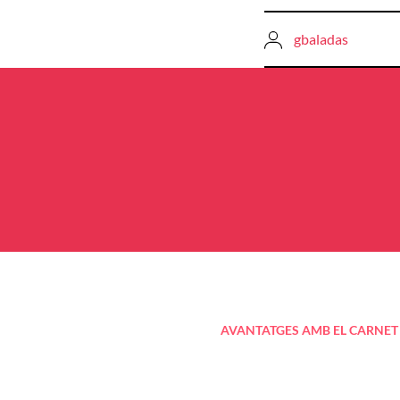
gbaladas
Navegació
d'entrades
AVANTATGES AMB EL CARNET