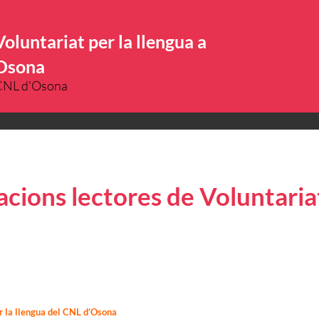
Voluntariat per la llengua a
Osona
CNL d'Osona
ions lectores de Voluntariat
er la llengua del CNL d’Osona