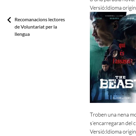
Versió:
Idioma origin
Previous:
Recomanacions lectores
de Voluntariat per la
llengua
Troben una nena mor
s’encarregaran del ca
Versió:
Idioma origin