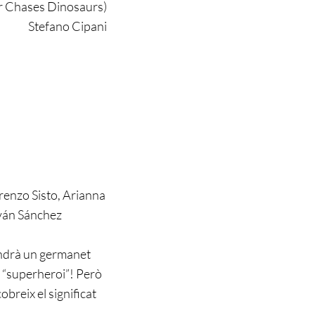
er Chases Dinosaurs)
Stefano Cipani
enzo Sisto, Arianna
Iván Sánchez
tindrà un germanet
ir “superheroi”! Però
breix el significat