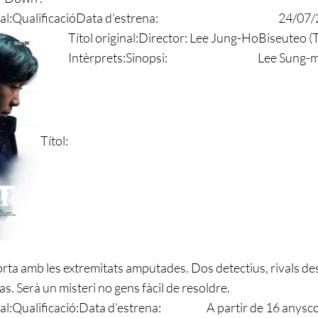
al:
Qualificació
Data d’estrena:
24/07/
Títol original:
Director:
Lee Jung-Ho
Biseuteo (
Intèrprets:
Sinopsi:
Lee Sung-m
Títol:
ta amb les extremitats amputades. Dos detectius, rivals de
s. Serà un misteri no gens fàcil de resoldre.
al:
Qualificació:
Data d’estrena:
A partir de 16 anys
c