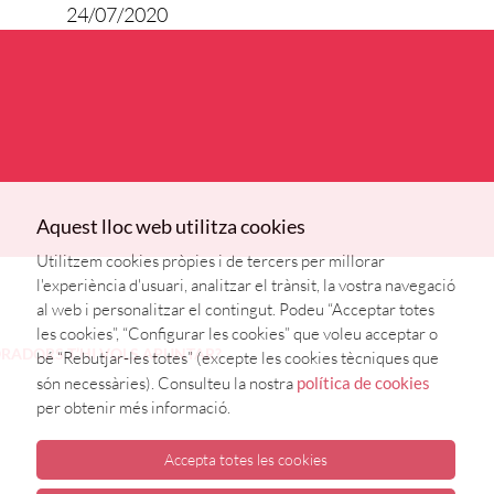
24/07/2020
Aquest lloc web utilitza cookies
Utilitzem cookies pròpies i de tercers per millorar
l'experiència d'usuari, analitzar el trànsit, la vostra navegació
al web i personalitzar el contingut. Podeu “Acceptar totes
les cookies”, “Configurar les cookies” que voleu acceptar o
ORADORS
T’HI VOLS APUNTAR?
bé “Rebutjar-les totes” (excepte les cookies tècniques que
són necessàries). Consulteu la nostra
política de cookies
per obtenir més informació.
Accepta totes les cookies