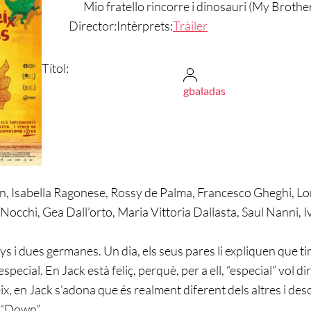
Mio fratello rincorre i dinosauri (My Broth
Director:
Intèrprets:
Tràiler
Títol:
gbaladas
 Isabella Ragonese, Rossy de Palma, Francesco Gheghi, Lor
occhi, Gea Dall’orto, Maria Vittoria Dallasta, Saul Nanni, 
ys i dues germanes. Un dia, els seus pares li expliquen que 
especial. En Jack està feliç, perquè, per a ell, “especial” vol d
, en Jack s’adona que és realment diferent dels altres i desco
 “Down”.