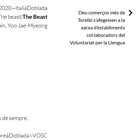
2020
—
italià
Doblada
Next:
Deu comerços més de
The beast)
The Beast
Torelló s’afegeixen a la
in, Yoo Jae-Myeong
xarxa d’establiments
col·laboradors del
Voluntariat per la Llengua
s de sempre,
oreà
Doblada i VOSC