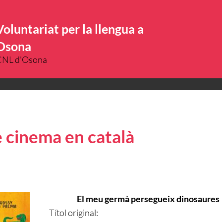
Voluntariat per la llengua a
Osona
CNL d'Osona
e cinema en català
El meu germà persegueix dinosaures
Títol original: