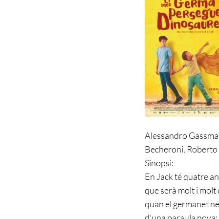
Navegació
d'entrades
Alessandro Gassman,
Becheroni, Roberto N
Sinopsi:
En Jack té quatre an
que serà molt i molt 
quan el germanet neix
d’una paraula nova: