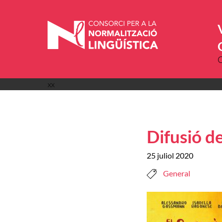
Vés
al
contingut
xx
Difusió d
25 juliol 2020
General