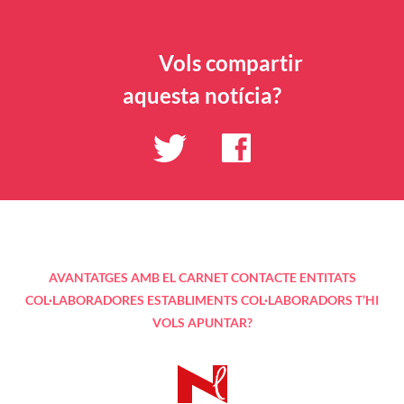
Roma, envoltat de drama, dubte i desconnexió.
Versió:
Idioma original:
Qualificació
—
anglès i italià
VOSC
Data d’estrena:
Tràiler
25/09/2020
Vols compartir
aquesta notícia?
AVANTATGES AMB EL CARNET
CONTACTE
ENTITATS
COL·LABORADORES
ESTABLIMENTS COL·LABORADORS
T’HI
VOLS APUNTAR?