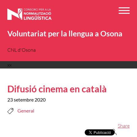
Vés
al
Menú
contingut
Voluntariat per la llengua a Osona
CNL d'Osona
xx
Difusió cinema en català
23 setembre 2020
General
Share