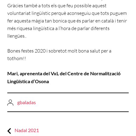
Gràcies també a tots els que feu possible aquest
voluntariat lingüístic perquè aconseguiu que tots puguem
fer aquesta màgia tan bonica que és parlar en català i tenir
més riquesa lingüística a l’hora de parlar diferents
llengües..
Bones festes 2020 i sobretot molt bona salut per a
tothom!!
Mari, aprenenta del VxL del Centre de Normalització
Lingüística d’Osona
gbaladas
Previous:
Navegació
Nadal 2021