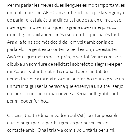
Per mi parlar les meves dues llengües és molt important, és
un repte que tinc. Als 50 anys m’he adonat que la vergonya
de parlar el català és una dificultat que està en el meu cap,
que la gent no se’n riu i que m’agrada que si m’equivoco
m’ho diguin i així aprenc més i sobretot… que mai és tard.
Ara a la feina soc més decidida i em veig amb cor ja de
parlar-lo i la gent està contenta per l’esforç que estic fent.
Això és el que més m’ha sorprès, la veritat. Veure com se’ls
dibuixa un somriure de felicitat i sobretot d’alegrar-se per
mi. Aquest voluntariat m’ha donat l’oportunitat de
demostrar-me a mi mateixa que puc fer-ho i qui sap si jo en
un futur pugui ser la persona que ensenyi a un altre i ser jo
qui porti i condueixi una conversa. Seria molt gratificant
per mi poder fer-ho…
Gràcies, Judith (dinamitzadora del VxL), per fer possible
que jo pugui participar-hi i gràcies per posar-me en
contacte amb l’Ona i triar-la com a voluntària per a mi.