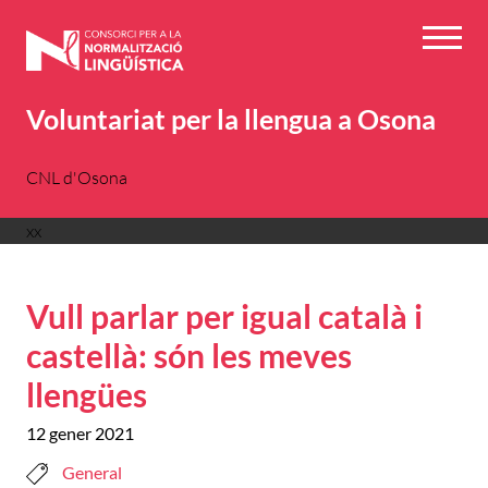
Vés
al
Menú
contingut
Voluntariat per la llengua a Osona
CNL d'Osona
xx
Vull parlar per igual català i
castellà: són les meves
llengües
12 gener 2021
General