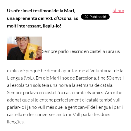
Share
Us oferim el testimoni de la Mari,
una aprenenta del VxL d’Osona. És
molt interessant, llegiu-lo!
Sempre parlo i escric en castellà i ara us
explicaré perquè he decidit apuntar-me al Voluntariat de la
Llengua (VxL). Em dic Mari i soc de Barcelona, tinc 50 anys i
a l’escola tan sols feia una hora a la setmana de català.
Sempre parlava en castellà a casa i amb els amics. Ara m’he
adonat que si jo entenc perfectament el català també vull
parlar-lo i ja no vull més que la gent canviï de llengua i parli
castellà en les converses amb mi. Vull parlar les dues
llengües.