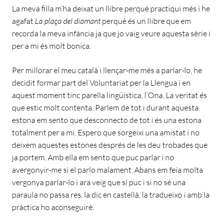
La meva filla m’ha deixat un llibre perquè practiqui més i he
agafat
La plaça del diamant
perquè és un llibre que em
recorda la meva infància ja que jo vaig veure aquesta sèrie i
per a mi és molt bonica.
Per millorar el meu català i llençar-me més a parlar-lo, he
decidit formar part del Voluntariat per la Llengua i en
aquest moment tinc parella lingüística, l’Ona. La veritat és
que estic molt contenta. Parlem de tot i durant aquesta
estona em sento que desconnecto de tot i és una estona
totalment per a mi. Espero que sorgeixi una amistat i no
deixem aquestes estones després de les deu trobades que
ja portem. Amb ella em sento que puc parlar i no
avergonyir-me si el parlo malament. Abans em feia molta
vergonya parlar-lo i ara veig que sí puc i si no sé una
paraula no passa res, la dic en castellà, la tradueixo i amb la
pràctica ho aconseguiré.