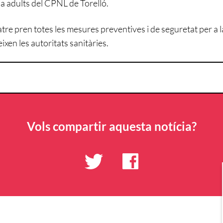
 a adults del CPNL de Torelló.
atre pren totes les mesures preventives i de seguretat per a l
ixen les autoritats sanitàries.
Vols compartir aquesta notícia?