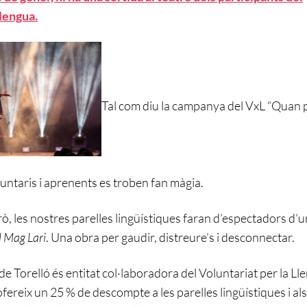
Llengua.
Tal com diu la campanya del VxL “Quan p
untaris i aprenents es troben fan màgia.
, les nostres parelles lingüístiques faran d’espectadors d’u
l Mag Lari
. Una obra per gaudir, distreure’s i desconnectar.
de Torelló és entitat col·laboradora del Voluntariat per la Ll
ofereix un 25 % de descompte a les parelles lingüístiques i al