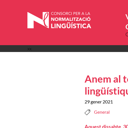
Vés
al
contingut
xx
Anem al t
lingüístiq
29 gener 2021
General
Aquest dissabte, 30 