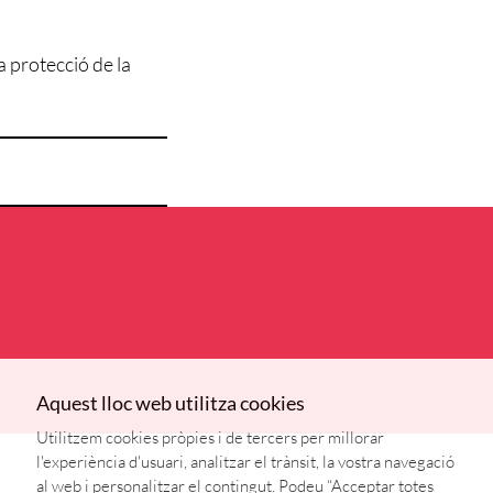
a protecció de la
Aquest lloc web utilitza cookies
Utilitzem cookies pròpies i de tercers per millorar
l'experiència d'usuari, analitzar el trànsit, la vostra navegació
al web i personalitzar el contingut. Podeu “Acceptar totes