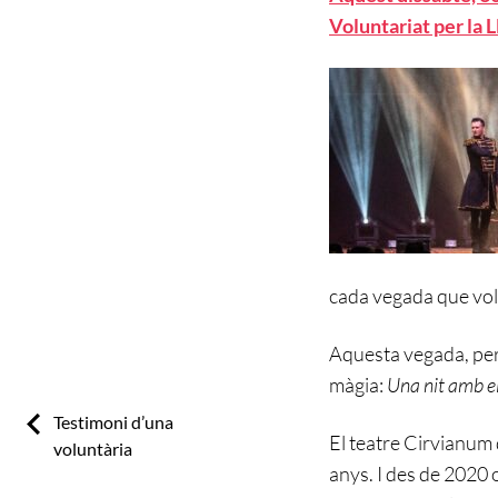
Voluntariat per la 
cada vegada que vol
Aquesta vegada, però
màgia:
Una nit amb e
Previous:
Testimoni d’una
El teatre Cirvianum 
voluntària
anys. I des de 2020 