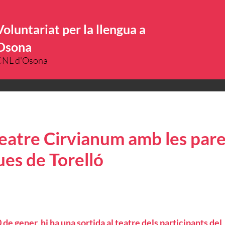
Voluntariat per la llengua a
Osona
CNL d'Osona
eatre Cirvianum amb les pare
ues de Torelló
de gener, hi ha una sortida al teatre dels participants del