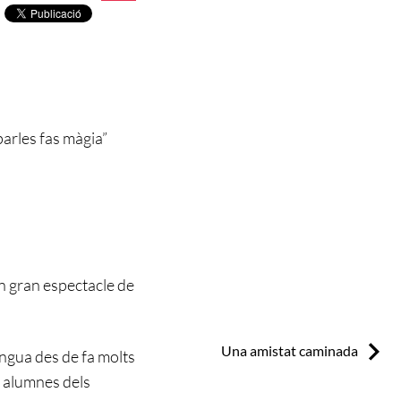
arles fas màgia”
n gran espectacle de
Next:
Una amistat caminada
engua des de fa molts
s alumnes dels