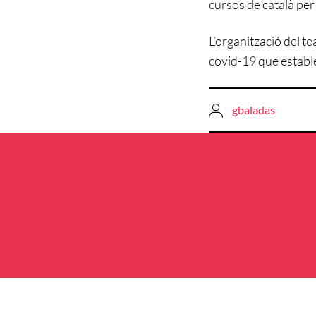
cursos de català per
L’organització del te
covid-19 que estable
gbaladas
Navegació
d'entrades