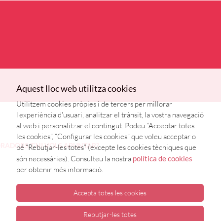
Aquest lloc web utilitza cookies
Utilitzem cookies pròpies i de tercers per millorar
l'experiència d'usuari, analitzar el trànsit, la vostra navegació
al web i personalitzar el contingut. Podeu “Acceptar totes
les cookies”, “Configurar les cookies” que voleu acceptar o
ORADORS
T’HI VOLS APUNTAR?
bé “Rebutjar-les totes” (excepte les cookies tècniques que
són necessàries). Consulteu la nostra
política de cookies
per obtenir més informació.
Accepta totes les cookies
Rebutjar-les totes