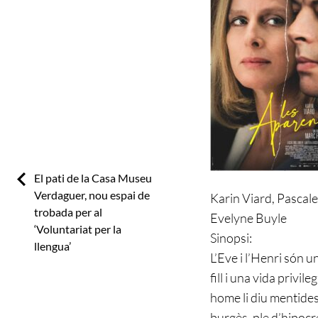
d'entrades
Previous:
El pati de la Casa Museu
Verdaguer, nou espai de
Karin Viard, Pascale
trobada per al
Evelyne Buyle
‘Voluntariat per la
Sinopsi:
llengua’
L’Eve i l’Henri són 
fill i una vida privi
home li diu mentides
burgès, ple d’hipocr