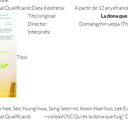
al:
Qualificació:
Data d’estrena:
A partir de 12 anys
franc
Títol original:
La dona que 
Director:
Domangchin yeoja (T
Intèrprets:
Títol:
-hee, Seo Young-hwa, Song Seon-mi, Kwon Hae-hyo, Lee E
al:
Qualificació
—
coreà
VOSC
Qui és la dona que fuig? D