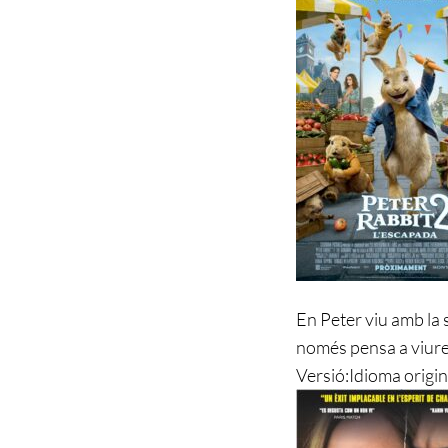
En Peter viu amb la se
només pensa a viure
Versió:
Idioma origin
Navegació