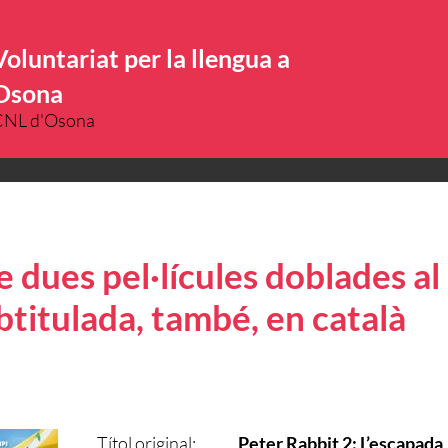
Voluntariat per la llengua a
Osona
CNL d'Osona
 dues pel·lícules doblades al 
btitulada, també, en català
Títol original:
Peter Rabbit 2: L’escapada