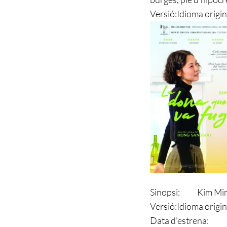
Versió:
Idioma origin
Sinopsi:
Kim Min
Versió:
Idioma origin
Data d’estrena: