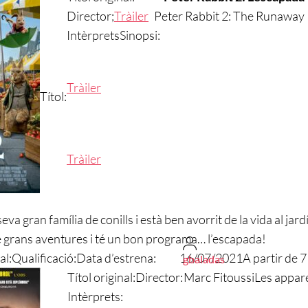
Director;
Tràiler
Peter Rabbit 2: The Runaway
Intèrprets
Sinopsi:
Tràiler
Títol:
Tràiler
va gran família de conills i està ben avorrit de la vida al jardí
 grans aventures i té un bon programa… l’escapada!
al:
Qualificació:
Data d’estrena:
16/07/2021
A partir de 
gbaladas
Títol original:
Director:
Marc Fitoussi
Les appar
Intèrprets: