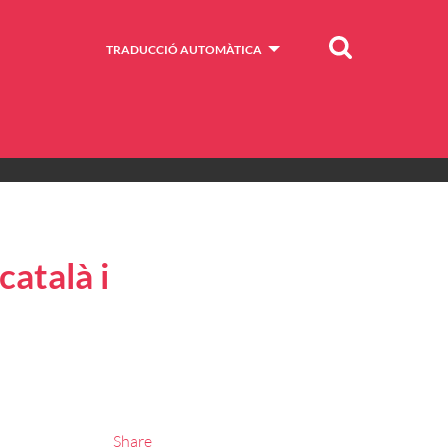
Cercar
TRADUCCIÓ AUTOMÀTICA
català i
Share