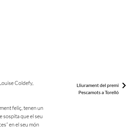
 Louise Coldefy,
Next:
Lliurament del premi
Pescamots a Torelló
ment feliç, tenen un
ve sospita que el seu
ces” en el seu món