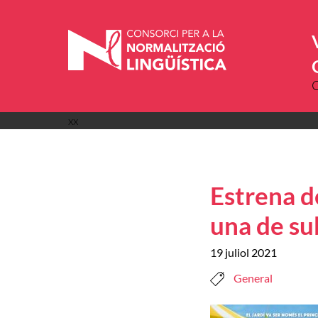
Vés
al
contingut
xx
Estrena de
una de su
19 juliol 2021
General