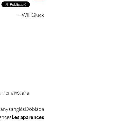
—
Will Gluck
. Per això, ara
7 anys
anglès
Doblada
ences
Les aparences