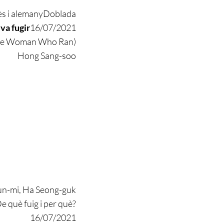
ès i alemany
Doblada
va fugir
16/07/2021
he Woman Who Ran)
Hong Sang-soo
un-mi, Ha Seong-guk
e què fuig i per què?
16/07/2021