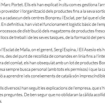
 Marc Portet. Ells els han explicat
in situ
com es gestiona l’ar
proveïdor i l’organització dels productes fins a la seva sor
 a cadascun dels centres Bonpreu i Esclat, per tal que el cli
En definitiva, han vist el funcionament logístic bàsic de l’em
 processos de distribució dels magatzems de productes fresc
 llocs de treball i de les seves tasques, de la formació del pers
 l’Esclat de Malla, on el gerent, Sergi Espina, i Eli Asesio els 
ons, des del punt de recollida de comandes en línia fins a l’int
ora del comiat, els han obsequiat amb un lot de productes Bo
sa sempre busca personal (amb tots els permisos) i que la ca
ció a aprendre i els coneixements de català són imprescindibl
lls diversos) han seguit les explicacions de l’empresa, que s’
tes preguntes. De ben segur que no oblidaran la càlida acollid
a.