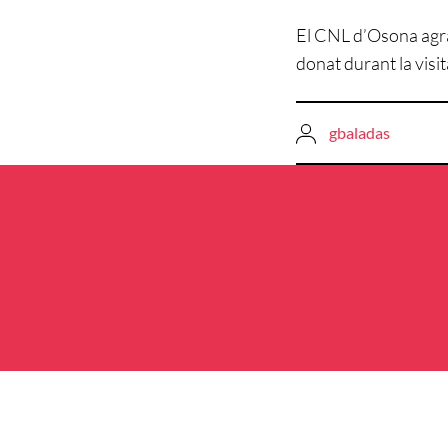
El CNL d’Osona agrae
donat durant la visita
gbaladas
Navegació
d'entrades