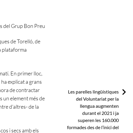
ons del Grup Bon Preu
ques de Torelló, de
la plataforma
matí. En primer lloc,
 ha explicat a grans
’hora de contractar
Next:
Les parelles lingüístiques
 és un element més de
del Voluntariat per la
llengua augmenten
ntre d’altres- de la
durant el 2021 i ja
superen les 160.000
formades des de l’inici del
cos i secs amb els