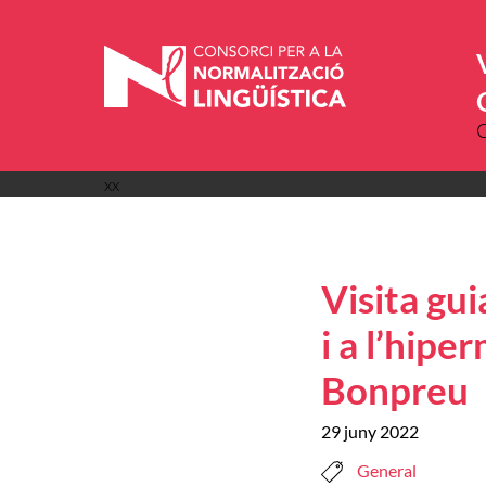
Vés
al
contingut
xx
Visita gui
i a l’hipe
Bonpreu
29 juny 2022
General