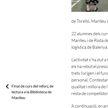
de Torelló, Manlleu 
22 alumnes dels curso
Manlleu i de Roda de
logística de Balenyà
L’activitat s’ha dut a
els ha rebut el presi
trets l’origen i el f
personal. Contestant
Previous:
Final de curs del reforç de
qualitat i millora de 
lectura a la Biblioteca de
resta de competidors
Manlleu
A continuació, en gr