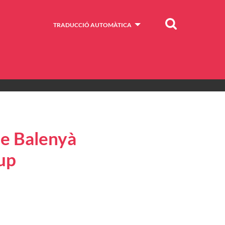
Cercar
TRADUCCIÓ AUTOMÀTICA
 de Balenyà
rup