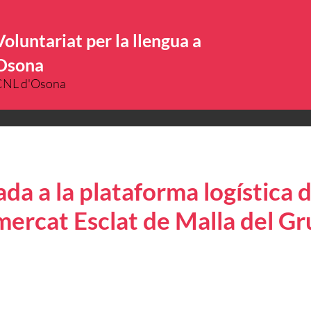
Voluntariat per la llengua a
Osona
CNL d'Osona
ada a la plataforma logística
rmercat Esclat de Malla del G