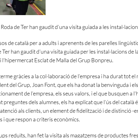
i Roda de Ter han gaudit d’una visita guiada a les instal·laci
s de català per a adults i aprenents de les parelles lingüísti
 Ter han gaudit d’una visita guiada per les instal·lacions de 
 i l’hipermercat Esclat de Malla del Grup Bonpreu.
 terme gràcies a la col·laboració de l’empresa i ha durat tot el 
dent del Grup, Joan Font, que els ha donat la benvinguda i els
uncionament de l’empresa, els seus valors, i el que busquen a l
 preguntes dels alumnes, els ha explicat que l’ús del català
l’atenció als clients, un element de fidelització i de distinció -e
 i que respon a criteris econòmics.
ups reduïts, han fet la visita als magatzems de productes fres