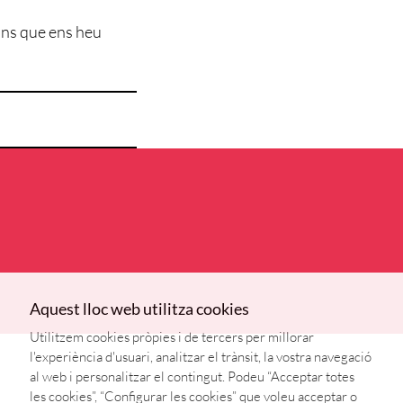
ions que ens heu
Aquest lloc web utilitza cookies
Utilitzem cookies pròpies i de tercers per millorar
l'experiència d'usuari, analitzar el trànsit, la vostra navegació
al web i personalitzar el contingut. Podeu “Acceptar totes
les cookies”, “Configurar les cookies” que voleu acceptar o