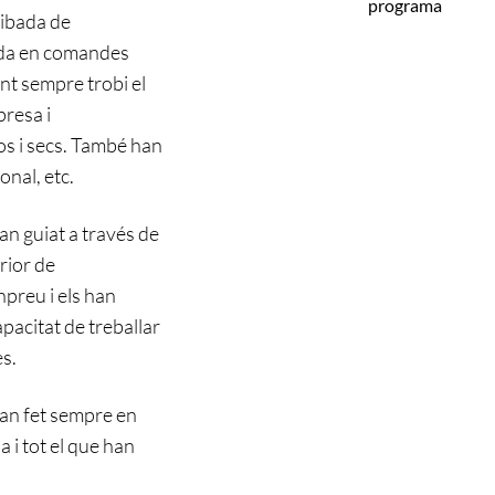
programa
ribada de
tida en comandes
ent sempre trobi el
presa i
os i secs. També han
onal, etc.
han guiat a través de
erior de
npreu i els han
pacitat de treballar
es.
han fet sempre en
a i tot el que han