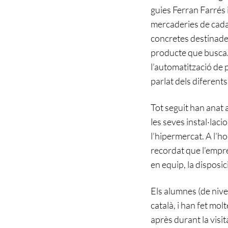
guies Ferran Farrés i
mercaderies de cada 
concretes destinades
producte que busca. 
l’automatització de
parlat dels diferents
Tot seguit han anat a
les seves instal·laci
l’hipermercat. A l’h
recordat que l’empre
en equip, la disposi
Els alumnes (de nive
català, i han fet mol
après durant la visit