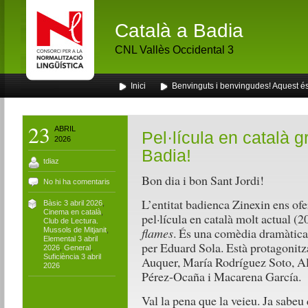
Català a Badia
CNL Vallès Occidental 3
Inici
Benvinguts i benvingudes! Aquest és 
23
ABRIL
Pel·lícula en català gr
2026
Badia!
tdiaz
Bon dia i bon Sant Jordi!
No hi ha comentaris
L’entitat badienca Zinexin ens of
Bàsic 3 abril 2026
,
Cinema en català
,
pel·lícula en català molt actual (2
Club de Lectura.
flames
. És una comèdia dramàtica 
Mussols de Mitjanit
,
Elemental 3 abril
per Eduard Sola. Està protagonit
2026
,
General
,
Suficiència 3 abril
Auquer, María Rodríguez Soto, Al
2026
Pérez-Ocaña i Macarena García.
Val la pena que la veieu. Ja sabeu 