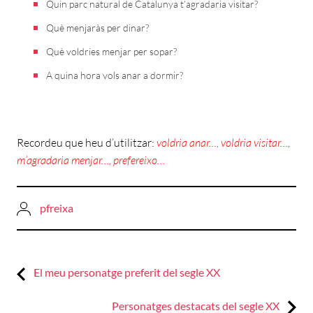
Quin parc natural de Catalunya t’agradaria visitar?
Què menjaràs per dinar?
Què voldries menjar per sopar?
A quina hora vols anar a dormir?
Recordeu que heu d’utilitzar:
voldria anar…, voldria visitar…,
m’agradaria menjar…, prefereixo…
pfreixa
Previous:
Navegació
El meu personatge preferit del segle XX
d'entrades
Next:
Personatges destacats del segle XX