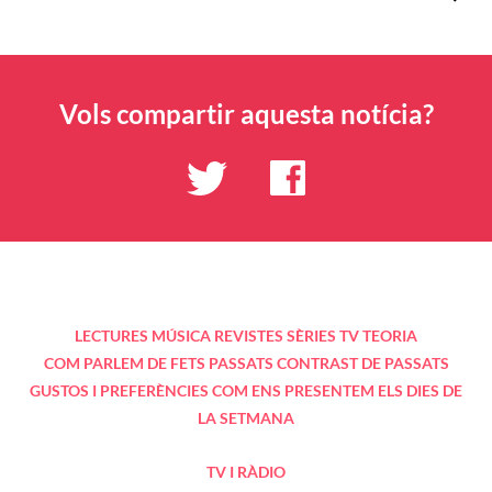
Vols compartir aquesta notícia?
LECTURES
MÚSICA
REVISTES
SÈRIES TV
TEORIA
COM PARLEM DE FETS PASSATS
CONTRAST DE PASSATS
GUSTOS I PREFERÈNCIES
COM ENS PRESENTEM
ELS DIES DE
LA SETMANA
TV I RÀDIO