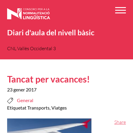
Vés
al
Menú
contingut
Diari d'aula del nivell bàsic
CNL Vallès Occidental 3
Tancat per vacances!
23 gener 2017
General
Etiquetat
Transports
,
Viatges
Share