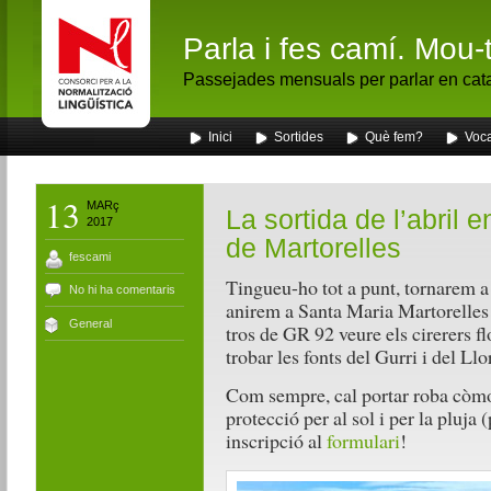
Parla i fes camí. Mou-
Passejades mensuals per parlar en cat
Inici
Sortides
Què fem?
Voca
13
MARç
La sortida de l’abril 
2017
de Martorelles
fescami
Tingueu-ho tot a punt, tornarem a
No hi ha comentaris
anirem a Santa Maria Martorelles 
General
tros de GR 92 veure els cirerers flo
trobar les fonts del Gurri i del Llor
Com sempre, cal portar roba còmod
protecció per al sol i per la pluja (
inscripció al
formulari
!